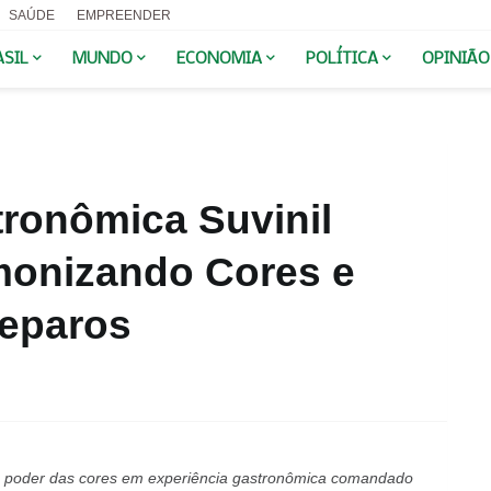
SAÚDE
EMPREENDER
ASIL
MUNDO
ECONOMIA
POLÍTICA
OPINIÃO
tronômica Suvinil
monizando Cores e
eparos
m o poder das cores em experiência gastronômica comandado