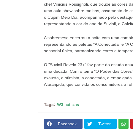
chef Vinicius Rossignoli, que trouxe as cores da
uma aula show sobre molhos, assamento de carn
o Cupim Meio Dia, acompanhado pelo destaque d
representando a cor do ano da Suvinil, a Calcit
A sobremesa encerrou a noite com uma combin
representando as paletas "A Conectada" e "A C
sensorial única, harmonizando cores e tempero
O "Suvinil Revela 23+" faz parte do estudo anua
uma década. Com o tema "O Poder das Cores", o
exausta, a otimista, a conectada, a empolgada
Alaranjada, que convida os consumidores a ref
Tags:
W3 notícias
Facebook
Twitter