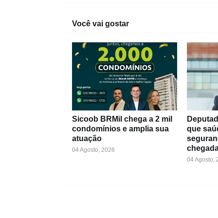
Você vai gostar
Sicoob BRMil chega a 2 mil
Deputad
condomínios e amplia sua
que saú
atuação
seguran
chegada
04 Agosto, 2026
04 Agosto,