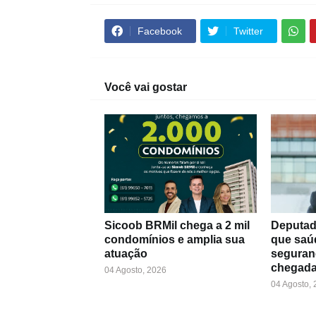
Facebook
Twitter
Você vai gostar
Sicoob BRMil chega a 2 mil
Deputad
condomínios e amplia sua
que saú
atuação
seguran
chegada
04 Agosto, 2026
04 Agosto,