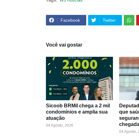
Tags:
W3 notícias
Facebook
Twitter
Você vai gostar
Sicoob BRMil chega a 2 mil
Deputad
condomínios e amplia sua
que saú
atuação
seguran
chegada
04 Agosto, 2026
04 Agosto,