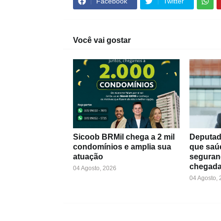
Facebook
Twitter
Você vai gostar
Sicoob BRMil chega a 2 mil
Deputad
condomínios e amplia sua
que saú
atuação
seguran
chegada
04 Agosto, 2026
04 Agosto,