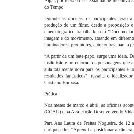
Algar, por meio da Lei Estadual de Incentivo 
do Tempo.
Durante as oficinas, os participantes terão 
produção de um filme, desde a proposição e
cinematográfico trabalhado será "Documentári
imagem e do movimento, atuando em diferentes fu
iluminadores, produtores, entre outras, para a
“A partir de um bate-papo, surge uma ideia. Da
instituição e no entorno, os personagens que 
aula totalmente nova para os participantes e 
resultados fantásticos", ressalta o idealiza
Cristiano Barbosa.
Prática
Nos meses de março e abril, as oficinas acon
(CCAU) e na Associação Desenvolvendo Vid
Para Ana Laura de Freitas Nogueira, de 12 a
enriquecedor. “Aprendi a posicionar a câmer