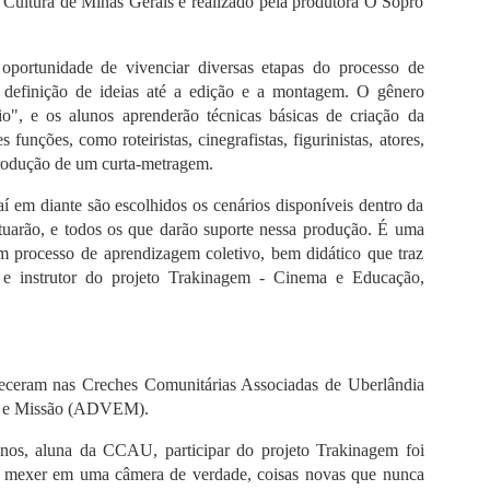
à Cultura de Minas Gerais e realizado pela produtora O Sopro
a oportunidade de vivenciar diversas etapas do processo de
 definição de ideias até a edição e a montagem. O gênero
o", e os alunos aprenderão técnicas básicas de criação da
nções, como roteiristas, cinegrafistas, figurinistas, atores,
 produção de um curta-metragem.
í em diante são escolhidos os cenários disponíveis dentro da
atuarão, e todos os que darão suporte nessa produção. É uma
um processo de aprendizagem coletivo, bem didático que traz
dor e instrutor do projeto Trakinagem - Cinema e Educação,
teceram nas Creches Comunitárias Associadas de Uberlândia
a e Missão (ADVEM).
nos, aluna da CCAU, participar do projeto Trakinagem foi
a, mexer em uma câmera de verdade, coisas novas que nunca