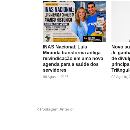
INAS Nacional: Luis
Novo su
Miranda transforma antiga
Jr. ganh
reivindicação em uma nova
de divul
agenda para a saúde dos
principa
servidores
Triângul
08 Agosto, 2026
08 Agosto,
Postagem Anterior