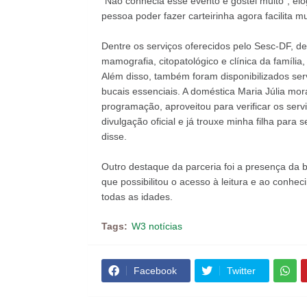
"Não conhecia esse evento e gostei muito", elo
pessoa poder fazer carteirinha agora facilita mu
Dentre os serviços oferecidos pelo Sesc-DF,
mamografia, citopatológico e clínica da famíl
Além disso, também foram disponibilizados ser
bucais essenciais. A doméstica Maria Júlia mo
programação, aproveitou para verificar os serv
divulgação oficial e já trouxe minha filha para 
disse.
Outro destaque da parceria foi a presença da b
que possibilitou o acesso à leitura e ao conhec
todas as idades.
Tags:
W3 notícias
Facebook
Twitter