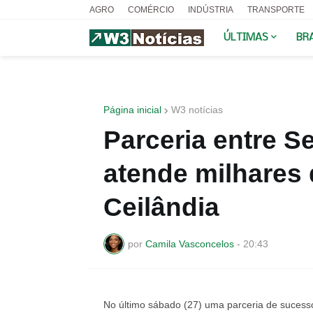
AGRO
COMÉRCIO
INDÚSTRIA
TRANSPORTE
ÚLTIMAS
BR
Página inicial
W3 notícias
Parceria entre S
atende milhares
Ceilândia
por
Camila Vasconcelos
-
20:43
No último sábado (27) uma parceria de sucess