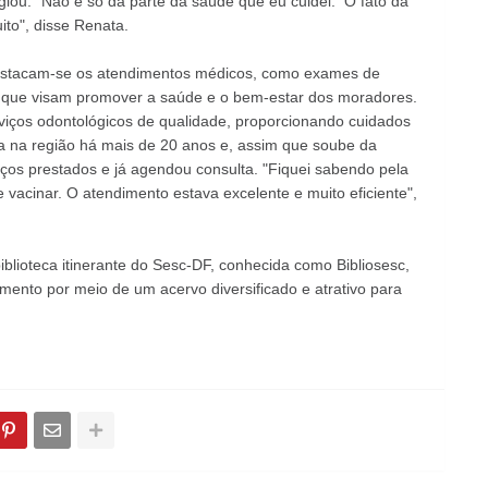
giou. "Não é só da parte da saúde que eu cuidei. O fato da
ito", disse Renata.
 destacam-se os atendimentos médicos, como exames de
ia, que visam promover a saúde e o bem-estar dos moradores.
viços odontológicos de qualidade, proporcionando cuidados
ra na região há mais de 20 anos e, assim que soube da
iços prestados e já agendou consulta. "Fiquei sabendo pela
se vacinar. O atendimento estava excelente e muito eficiente",
iblioteca itinerante do Sesc-DF, conhecida como Bibliosesc,
imento por meio de um acervo diversificado e atrativo para