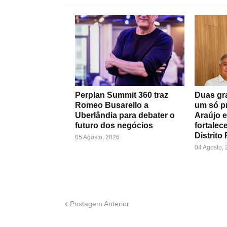
Perplan Summit 360 traz
Duas gr
Romeo Busarello a
um só pr
Uberlândia para debater o
Araújo e
futuro dos negócios
fortale
Distrito
05 Agosto, 2026
04 Agosto,
Postagem Anterior