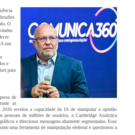
luência
desafios
ndo. O
otadas
lecer
IA nas
o
dos e
ses para
presa de
rante as
m 2016 revelou a capacidade da IA de manipular a opinião
os pessoais de milhões de usuários, a Cambridge Analytica
cográficos e direcionar mensagens altamente segmentadas. Esse
como uma ferramenta de manipulação eleitoral e questionou a