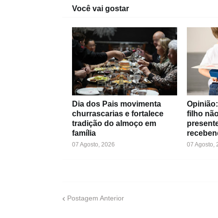
Você vai gostar
Dia dos Pais movimenta
Opinião
churrascarias e fortalece
filho nã
tradição do almoço em
presente
família
receben
07 Agosto, 2026
07 Agosto,
Postagem Anterior