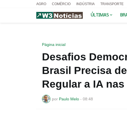
AGRO
COMÉRCIO
INDÚSTRIA
TRANSPORTE
ÚLTIMAS
BR
Página inicial
Desafios Democr
Brasil Precisa d
Regular a IA nas
por
Paulo Melo
-
08:48