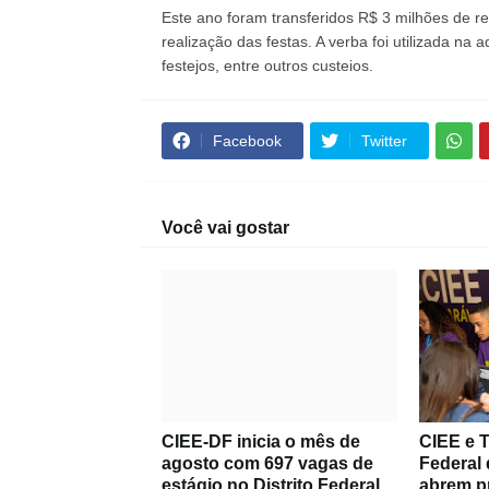
Este ano foram transferidos R$ 3 milhões de re
realização das festas. A verba foi utilizada na
festejos, entre outros custeios.
Facebook
Twitter
Você vai gostar
CIEE-DF inicia o mês de
CIEE e T
agosto com 697 vagas de
Federal 
estágio no Distrito Federal
abrem p