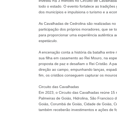
investiu R$ 3 milhões no Circuito de Cavalhad
todo o estado. O evento fortalece as tradições
dos municípios e impulsiona o turismo e a econ
As Cavalhadas de Cedrolina são realizadas no
participação dos próprios moradores, que se t
para proporcionar uma experiência autêntica ao
espetáculo.
A encenação conta a história da batalha entre 
sua filha em casamento ao Rei Mouro, na espe
proposta de paz e desafiam o Rei Cristão. A p
direção ao campo, empunhando lanças, espada
fim, os cristãos conseguem capturar os mouros
Circuito das Cavalhadas
Em 2023, o Circuito das Cavalhadas reúne 15 m
Palmeiras de Goiás, Hidrolina, São Francisco d
Goiás, Corumbá de Goiás, Cidade de Goiás, Cri
também receberão investimentos e ações de fo