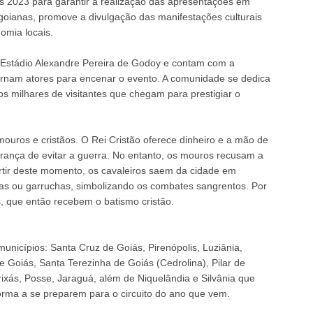
as 2023 para garantir a realização das apresentações em
 goianas, promove a divulgação das manifestações culturais
omia locais.
 Estádio Alexandre Pereira de Godoy e contam com a
ornam atores para encenar o evento. A comunidade se dedica
s milhares de visitantes que chegam para prestigiar o
mouros e cristãos. O Rei Cristão oferece dinheiro e a mão de
rança de evitar a guerra. No entanto, os mouros recusam a
artir deste momento, os cavaleiros saem da cidade em
s ou garruchas, simbolizando os combates sangrentos. Por
, que então recebem o batismo cristão.
unicípios: Santa Cruz de Goiás, Pirenópolis, Luziânia,
e Goiás, Santa Terezinha de Goiás (Cedrolina), Pilar de
xás, Posse, Jaraguá, além de Niquelândia e Silvânia que
rma a se preparem para o circuito do ano que vem.