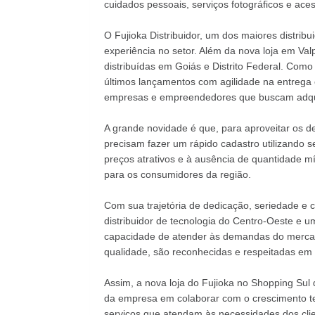
cuidados pessoais, serviços fotográficos e aces
O Fujioka Distribuidor, um dos maiores distrib
experiência no setor. Além da nova loja em Val
distribuídas em Goiás e Distrito Federal. Como
últimos lançamentos com agilidade na entrega 
empresas e empreendedores que buscam adquiri
A grande novidade é que, para aproveitar os des
precisam fazer um rápido cadastro utilizando 
preços atrativos e à ausência de quantidade m
para os consumidores da região.
Com sua trajetória de dedicação, seriedade e c
distribuidor de tecnologia do Centro-Oeste e 
capacidade de atender às demandas do mercado
qualidade, são reconhecidas e respeitadas em 
Assim, a nova loja do Fujioka no Shopping Sul
da empresa em colaborar com o crescimento te
serviços que atendam às necessidades dos cli