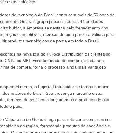
sórios tecnológicos.
uidores de tecnologia do Brasil, conta com mais de 50 anos de
paraíso de Goiás, o grupo já possui outras 44 unidades
 distribuidor, a empresa se destaca pelo fornecimento dos
e preços competitivos, oferecendo uma parceria valiosa para
r produtos tecnológicos de ponta em todo o Brasil.
contos na nova loja do Fujioka Distribuidor, os clientes só
seu CNPJ ou MEI. Essa facilidade de compra, aliada aos
ínima de compra, torna o processo ainda mais vantajoso
omprometimento, o Fujioka Distribuidor se tornou o maior
um dos maiores do Brasil. Sua presença marcante e sua
, fornecendo os últimos lançamentos e produtos de alta
todo o país.
 de Valparaíso de Goiás chega para reforçar o compromisso
cnológico da região, fornecendo produtos de excelência e
entes. Os moradores e empresários locais podem contar com