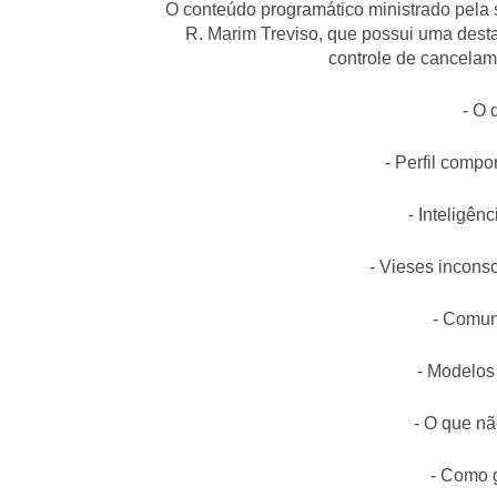
O conteúdo programático ministrado pela 
R. Marim Treviso, que possui uma desta
controle de cancelam
- O 
- Perfil compo
- Inteligên
- Vieses inconsc
- Comun
- Modelos 
- O que nã
- Como g