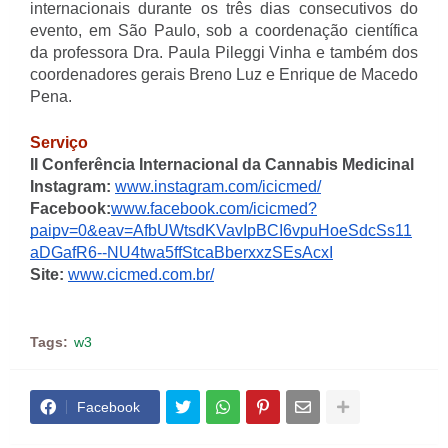
internacionais durante os três dias consecutivos do
evento, em São Paulo, sob a coordenação científica
da professora Dra. Paula Pileggi Vinha e também dos
coordenadores gerais Breno Luz e Enrique de Macedo
Pena.
Serviço
II Conferência Internacional da Cannabis Medicinal
Instagram:
www.instagram.com/icicmed/
Facebook:
www.facebook.com/icicmed?
paipv=0&eav=AfbUWtsdKVavIpBCI6vpuHoeSdcSs11
aDGafR6--NU4twa5ffStcaBberxxzSEsAcxI
Site:
www.cicmed.com.br/
Tags:
w3
Facebook