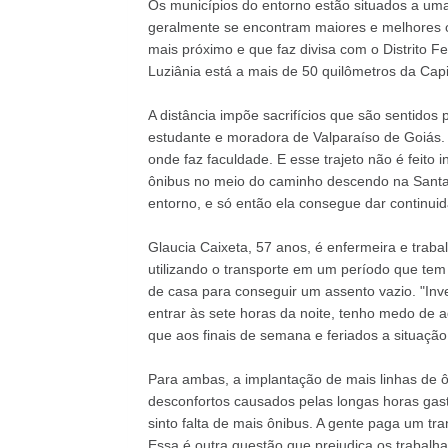
Os municípios do entorno estão situados a uma 
geralmente se encontram maiores e melhores o
mais próximo e que faz divisa com o Distrito F
Luziânia está a mais de 50 quilômetros da Capi
A distância impõe sacrifícios que são sentidos 
estudante e moradora de Valparaíso de Goiás.
onde faz faculdade. E esse trajeto não é feito 
ônibus no meio do caminho descendo na Santa M
entorno, e só então ela consegue dar continuid
Glaucia Caixeta, 57 anos, é enfermeira e trab
utilizando o transporte em um período que te
de casa para conseguir um assento vazio. "Inve
entrar às sete horas da noite, tenho medo de ag
que aos finais de semana e feriados a situação 
Para ambas, a implantação de mais linhas de ô
desconfortos causados pelas longas horas gast
sinto falta de mais ônibus. A gente paga um tr
Essa é outra questão que prejudica os trabalhad