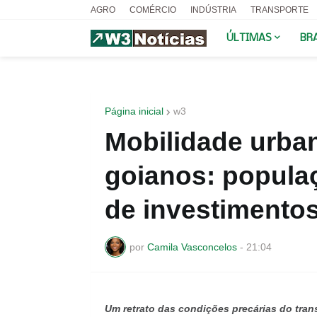
AGRO
COMÉRCIO
INDÚSTRIA
TRANSPORTE
ÚLTIMAS
BR
Página inicial
w3
Mobilidade urba
goianos: populaç
de investimento
por
Camila Vasconcelos
-
21:04
Um retrato das condições precárias do tran