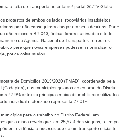
tra a falta de transporte no entorno/ portal G1/TV Globo
s protestos de ambos os lados: rodoviários insatisfeitos
ariados por não conseguirem chegar em seus destinos. Parte
que dão acesso a BR 040, ônibus foram queimados e todo
namento da Agência Nacional de Transportes Terrestres
público para que novas empresas pudessem normalizar o
hoje, pouca coisa mudou.
Amostra de Domicílios 2019/2020 (PMAD), coordenada pela
 (Codeplan), nos municípios goianos do entorno do Distrito
enta 47,9% entre os principais meios de mobilidade utilizados
orte individual motorizado representa 27,01%.
nicípios para o trabalho no Distrito Federal, em
 pesquisa ainda revela que em 25,57% das viagens, o tempo
põe em evidência a necessidade de um transporte eficiente
s.