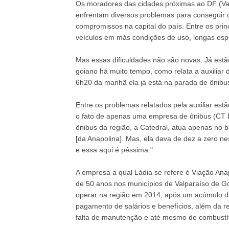
Os moradores das cidades próximas ao DF (Valp
enfrentam diversos problemas para conseguir cu
compromissos na capital do país. Entre os prin
veículos em más condições de uso, longas esper
Mas essas dificuldades não são novas. Já estão
goiano há muito tempo, como relata a auxiliar 
6h20 da manhã ela já está na parada de ônibus
Entre os problemas relatados pela auxiliar est
o fato de apenas uma empresa de ônibus (CT E
ônibus da região, a Catedral, atua apenas no b
[da Anapolina]. Mas, ela dava de dez a zero n
e essa aqui é péssima."
A empresa a qual Ládia se refere é Viação An
de 50 anos nos municípios de Valparaíso de Go
operar na região em 2014, após um acúmulo de
pagamento de salários e benefícios, além da re
falta de manutenção e até mesmo de combustí