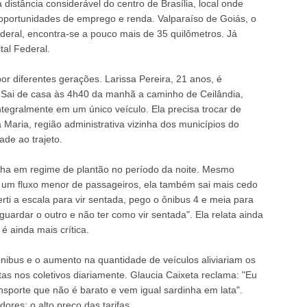
distância considerável do centro de Brasília, local onde
portunidades de emprego e renda. Valparaíso de Goiás, o
ederal, encontra-se a pouco mais de 35 quilômetros. Já
tal Federal.
por diferentes gerações. Larissa Pereira, 21 anos, é
 Sai de casa às 4h40 da manhã a caminho de Ceilândia,
integralmente em um único veículo. Ela precisa trocar de
aria, região administrativa vizinha dos municípios do
ade ao trajeto.
alha em regime de plantão no período da noite. Mesmo
m um fluxo menor de passageiros, ela também sai mais cedo
rti a escala para vir sentada, pego o ônibus 4 e meia para
uardar o outro e não ter como vir sentada". Ela relata ainda
é ainda mais crítica.
nibus e o aumento na quantidade de veículos aliviariam os
as nos coletivos diariamente. Glaucia Caixeta reclama: "Eu
ansporte que não é barato e vem igual sardinha em lata".
ores: o alto preço das tarifas.