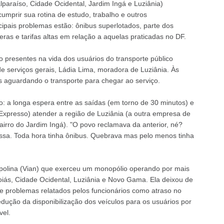
araíso, Cidade Ocidental, Jardim Ingá e Luziânia)
mprir sua rotina de estudo, trabalho e outros
cipais problemas estão: ônibus superlotados, parte dos
as e tarifas altas em relação a aquelas praticadas no DF.
 presentes na vida dos usuários do transporte público
de serviços gerais, Ládia Lima, moradora de Luziânia. Às
 aguardando o transporte para chegar ao serviço.
ão: a longa espera entre as saídas (em torno de 30 minutos) e
xpresso) atender a região de Luziânia (a outra empresa de
airro do Jardim Ingá). "O povo reclamava da anterior, né?
essa. Toda hora tinha ônibus. Quebrava mas pelo menos tinha
apolina (Vian) que exerceu um monopólio operando por mais
iás, Cidade Ocidental, Luziânia e Novo Gama. Ela deixou de
 problemas relatados pelos funcionários como atraso no
dução da disponibilização dos veículos para os usuários por
vel.