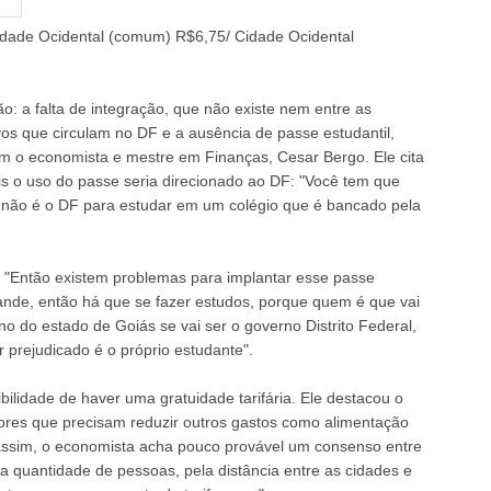
 Cidade Ocidental (comum) R$6,75/ Cidade Ocidental
: a falta de integração, que não existe nem entre as
s que circulam no DF e a ausência de passe estudantil,
com o economista e mestre em Finanças, Cesar Bergo. Ele cita
is o uso do passe seria direcionado ao DF: "Você tem que
 não é o DF para estudar em um colégio que é bancado pela
e: "Então existem problemas para implantar esse passe
ande, então há que se fazer estudos, porque quem é que vai
o do estado de Goiás se vai ser o governo Distrito Federal,
r prejudicado é o próprio estudante".
ilidade de haver uma gratuidade tarifária. Ele destacou o
adores que precisam reduzir outros gastos como alimentação
assim, o economista acha pouco provável um consenso entre
ela quantidade de pessoas, pela distância entre as cidades e