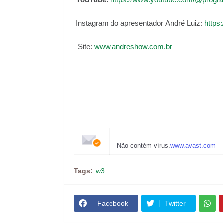
YouTube:
https://www.youtube.com/@prog
Instagram do apresentador André Luiz:
https
Site:
www.andreshow.com.br
Não contém vírus.
www.avast.com
Tags:
w3
Facebook
Twitter