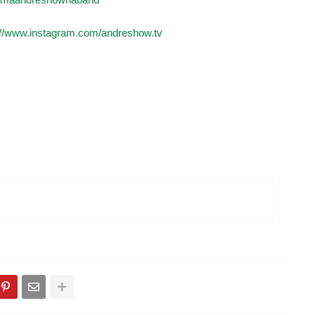
ramaandreshownaband
://www.instagram.com/andreshow.tv