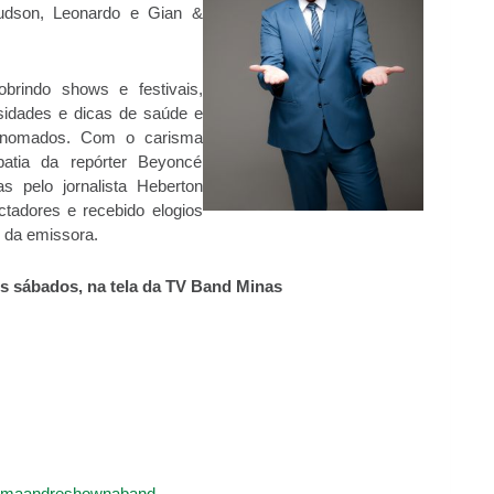
dson, Leonardo e Gian &
brindo shows e festivais,
osidades e dicas de saúde e
 renomados. Com o carisma
tia da repórter Beyoncé
s pelo jornalista Heberton
tadores e recebido elogios
s da emissora.
os sábados, na tela da TV Band Minas