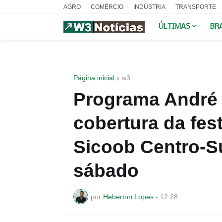
AGRO
COMÉRCIO
INDÚSTRIA
TRANSPORTE
ÚLTIMAS
BR
Página inicial
w3
Programa André
cobertura da fes
Sicoob Centro-Su
sábado
por
Heberton Lopes
-
12:28