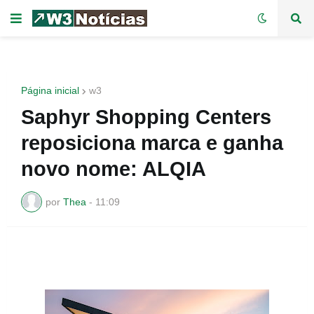
Página inicial
w3
Saphyr Shopping Centers
reposiciona marca e ganha
novo nome: ALQIA
por
Thea
-
11:09