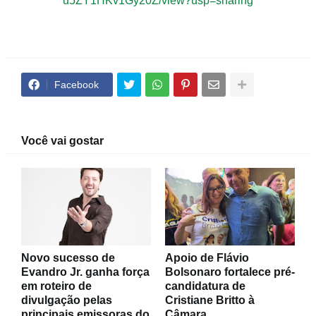
u5ZY1HKv1Gy20Z/view?usp=sharing
Facebook
Você vai gostar
Novo sucesso de
Apoio de Flávio
Evandro Jr. ganha força
Bolsonaro fortalece pré-
em roteiro de
candidatura de
divulgação pelas
Cristiane Britto à
principais emissoras do
Câmara