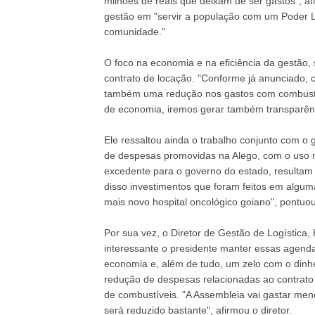
milhões de reais que deixam de ser gastos", a
gestão em "servir a população com um Poder L
comunidade."
O foco na economia e na eficiência da gestão,
contrato de locação. "Conforme já anunciado,
também uma redução nos gastos com combustív
de economia, iremos gerar também transparênc
Ele ressaltou ainda o trabalho conjunto com o
de despesas promovidas na Alego, com o uso r
excedente para o governo do estado, resultam
disso investimentos que foram feitos em algum
mais novo hospital oncológico goiano", pontuou
Por sua vez, o Diretor de Gestão de Logística, 
interessante o presidente manter essas agenda
economia e, além de tudo, um zelo com o dinhe
redução de despesas relacionadas ao contrato
de combustíveis. "A Assembleia vai gastar me
será reduzido bastante", afirmou o diretor.