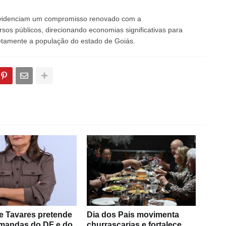
evidenciam um compromisso renovado com a
rsos públicos, direcionando economias significativas para
retamente a população do estado de Goiás.
e Tavares pretende
Dia dos Pais movimenta
emandas do DF e do
churrascarias e fortalece