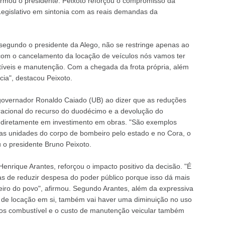
firmou o presidente. Peixoto reforçou o compromisso da
egislativo em sintonia com as reais demandas da
 segundo o presidente da Alego, não se restringe apenas ao
 com o cancelamento da locação de veículos nós vamos ter
eis e manutenção. Com a chegada da frota própria, além
ia", destacou Peixoto.
 governador Ronaldo Caiado (UB) ao dizer que as reduções
acional do recurso do duodécimo e a devolução do
 diretamente em investimento em obras. "São exemplos
as unidades do corpo de bombeiro pelo estado e no Cora, o
 o presidente Bruno Peixoto.
Henrique Arantes, reforçou o impacto positivo da decisão. "É
s de reduzir despesa do poder público porque isso dá mais
iro do povo", afirmou. Segundo Arantes, além da expressiva
 de locação em si, também vai haver uma diminuição no uso
nos combustível e o custo de manutenção veicular também