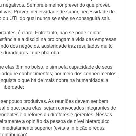
ou negativos. Sempre é melhor prever do que prover.
ativas. Pr
o
ver: necessidade de suprir, necessidade de
o ou UTI, do qual nunca se sabe se conseguirá sair.
rtantes, é claro. Entretanto, não se pode contar
stância e a disciplina prolongam a vida das empresas
do dos negócios, austeridade traz resultados muito
 e duradouros - que oba-oba.
ue elas têm no bolso, e sim pela capacidade de seus
 adquire conhecimentos; por meio dos conhecimentos,
conquista o que há de mais nobre na humanidade: a
liberdade;
 ser pouco produtivas. As reuniões devem ser bem
deal é que, para elas, sejam convocados integrantes de
endentes e diretores ou diretores e gerentes. Nessas
eiramente a opinião da pessoa de nível hierárquico
o imediatamente superior (evita a inibição e reduz
contribuição)