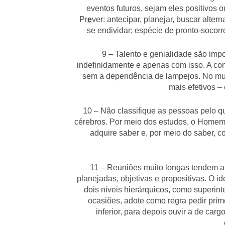
eventos futuros, sejam eles positivos 
Pr
e
ver: antecipar, planejar, buscar altern
se endividar; espécie de pronto-socorr
9 – Talento e genialidade são impo
indefinidamente e apenas com isso. A con
sem a dependência de lampejos. No mun
mais efetivos –
10 – Não classifique as pessoas pelo q
cérebros. Por meio dos estudos, o Homem
adquire saber e, por meio do saber, 
11 – Reuniões muito longas tendem a
planejadas, objetivas e propositivas. O i
dois níveis hierárquicos, como superint
ocasiões, adote como regra pedir prim
inferior, para depois ouvir a de carg