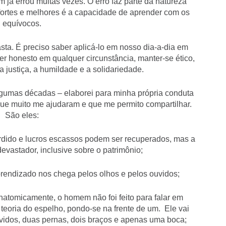
rou muitas vezes. O erro faz parte da natureza
fortes e melhores é a capacidade de aprender com os
equívocos.
 preciso saber aplicá-lo em nosso dia-a-dia em
er honesto em qualquer circunstância, manter-se ético,
 a justiça, a humildade e a solidariedade.
as décadas – elaborei para minha própria conduta
ue muito me ajudaram e que me permito compartilhar.
São eles:
erdido e lucros escassos podem ser recuperados, mas a
 devastador, inclusive sobre o patrimônio;
rendizado nos chega pelos olhos e pelos ouvidos;
natomicamente, o homem não foi feito para falar em
teoria do espelho, pondo-se na frente de um. Ele vai
 ouvidos, duas pernas, dois braços e apenas uma boca;