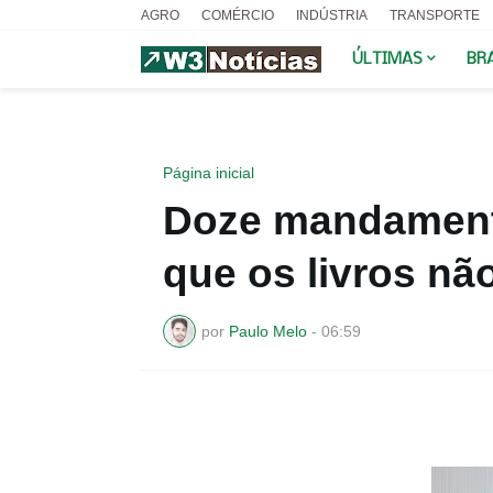
AGRO
COMÉRCIO
INDÚSTRIA
TRANSPORTE
ÚLTIMAS
BR
Página inicial
Doze mandamento
que os livros nã
por
Paulo Melo
-
06:59