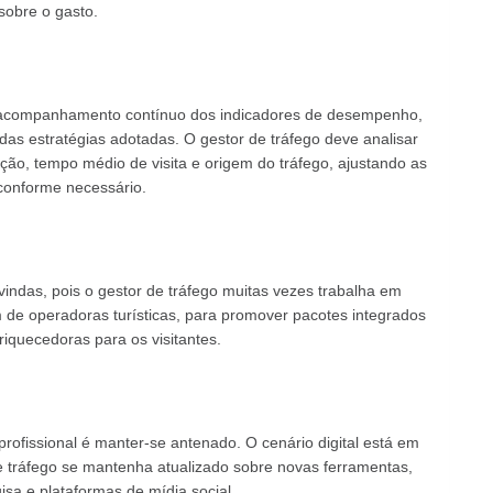
sobre o gasto.
o acompanhamento contínuo dos indicadores de desempenho,
 das estratégias adotadas. O gestor de tráfego deve analisar
ção, tempo médio de visita e origem do tráfego, ajustando as
conforme necessário.
vindas, pois o gestor de tráfego muitas vezes trabalha em
m de operadoras turísticas, para promover pacotes integrados
riquecedoras para os visitantes.
profissional é manter-se antenado. O cenário digital está em
e tráfego se mantenha atualizado sobre novas ferramentas,
isa e plataformas de mídia social.