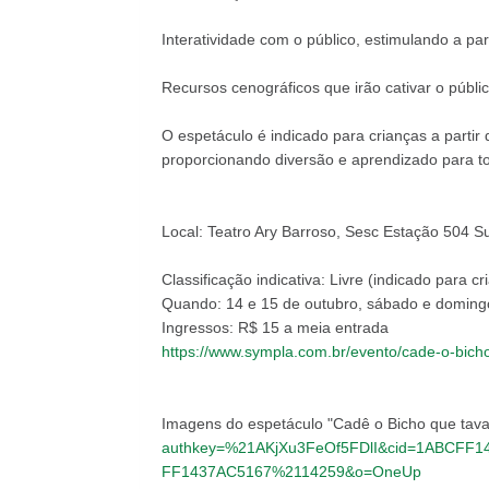
Interatividade com o público, estimulando a par
Recursos cenográficos que irão cativar o públ
O espetáculo é indicado para crianças a partir
proporcionando diversão e aprendizado para to
Local: Teatro Ary Barroso, Sesc Estação 504 Su
Classificação indicativa: Livre (indicado para cr
Quando: 14 e 15 de outubro, sábado e domingo
Ingressos: R$ 15 a meia entrada
https://www.sympla.com.br/evento/cade-o-bich
Imagens do espetáculo "Cadê o Bicho que tava
authkey=%21AKjXu3FeOf5FDlI&cid=1ABCFF
FF1437AC5167%2114259&o=OneUp