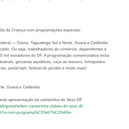
Dia da Criança com programações especiais
Federal — Gama, Taguatinga Sul e Norte, Guará e Ceilândia
nciado. Ou seja, trabalhadores do comércio, dependentes e
0 mil moradores do DF. A programação comemorativa inclui
 teatrais, gincanas aquáticas, caça ao tesouro, brinquedos
rias, pedal kart, festival de picolés e muito mais!
te, Guará e Ceilândia
iante apresentação da carteirinha do Sesc-DF
eb/guest/w/tem-carteirinha-clubes-do-sesc-df-
3%A7a-com-programa%C3%A7%C3%A3o-