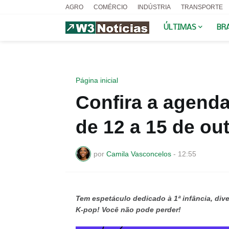
AGRO
COMÉRCIO
INDÚSTRIA
TRANSPORTE
ÚLTIMAS
BR
Página inicial
Confira a agenda
de 12 a 15 de ou
por
Camila Vasconcelos
-
12:55
Tem espetáculo dedicado à 1ª infância, dive
K-pop! Você não pode perder!