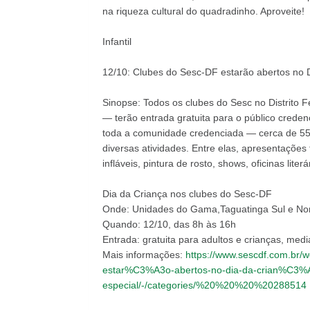
na riqueza cultural do quadradinho. Aproveite!
Infantil
12/10: Clubes do Sesc-DF estarão abertos no 
Sinopse: Todos os clubes do Sesc no Distrito 
— terão entrada gratuita para o público crede
toda a comunidade credenciada — cerca de 55
diversas atividades. Entre elas, apresentações
infláveis, pintura de rosto, shows, oficinas literá
Dia da Criança nos clubes do Sesc-DF
Onde: Unidades do Gama,Taguatinga Sul e Nor
Quando: 12/10, das 8h às 16h
Entrada: gratuita para adultos e crianças, med
Mais informações:
https://www.sescdf.com.br/w
estar%C3%A3o-abertos-no-dia-da-crian%C
especial/-/categories/%20%20%20%20288514