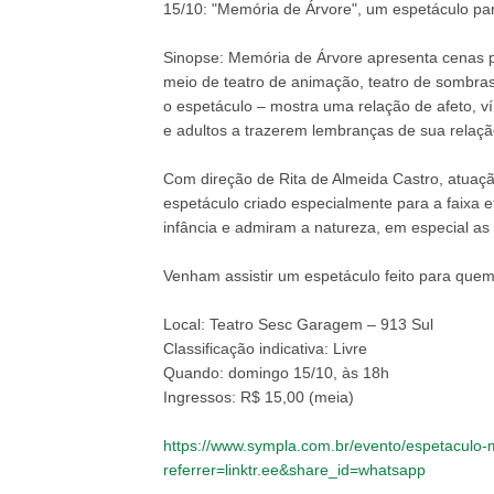
15/10: "Memória de Árvore", um espetáculo para
Sinopse: Memória de Árvore apresenta cenas 
meio de teatro de animação, teatro de sombras
o espetáculo – mostra uma relação de afeto, ví
e adultos a trazerem lembranças de sua relaçã
Com direção de Rita de Almeida Castro, atuação
espetáculo criado especialmente para a faixa 
infância e admiram a natureza, em especial as 
Venham assistir um espetáculo feito para quem
Local: Teatro Sesc Garagem – 913 Sul
Classificação indicativa: Livre
Quando: domingo 15/10, às 18h
Ingressos: R$ 15,00 (meia)
https://www.sympla.com.br/evento/espetacul
referrer=linktr.ee&share_id=whatsapp