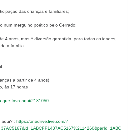
ticipação das crianças e familiares;
ico num mergulho poético pelo Cerrado;
 de 4 anos, mas é diversão garantida para todas as idades,
da a família.
l
ianças a partir de 4 anos)
, às 17 horas
o-que-tava-aqui/2181050
 aqui? :
https://onedrive.live.com/?
1437AC5167&id=1ABCFF1437AC5167%2114260&parId=1ABC