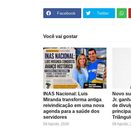
Facebook
Twitter
Você vai gostar
INAS Nacional: Luis
Novo su
Miranda transforma antiga
Jr. ganh
reivindicação em uma nova
de divul
agenda para a saúde dos
principa
servidores
Triângul
08 Agosto, 2026
08 Agosto,