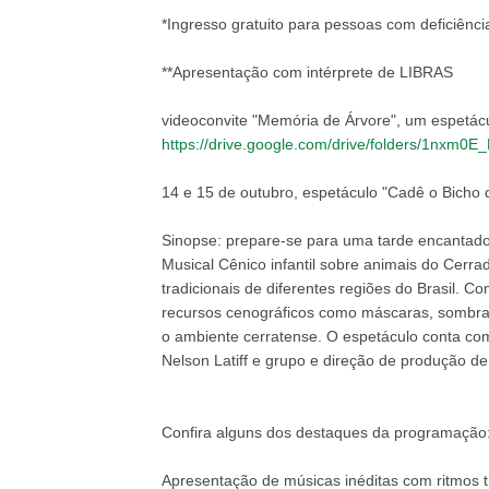
*Ingresso gratuito para pessoas com deficiência
**Apresentação com intérprete de LIBRAS
videoconvite "Memória de Árvore", um espetácul
https://drive.google.com/drive/folders/1nxm
14 e 15 de outubro, espetáculo "Cadê o Bicho 
Sinopse: prepare-se para uma tarde encantado
Musical Cênico infantil sobre animais do Cerrad
tradicionais de diferentes regiões do Brasil. Co
recursos cenográficos como máscaras, sombras
o ambiente cerratense. O espetáculo conta com
Nelson Latiff e grupo e direção de produção de
Confira alguns dos destaques da programação
Apresentação de músicas inéditas com ritmos tra