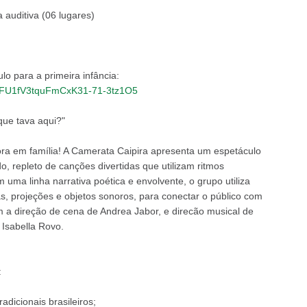
 auditiva (06 lugares)
o para a primeira infância:
0E_FU1fV3tquFmCxK31-71-3tz1O5
que tava aqui?"
ra em família! A Camerata Caipira apresenta um espetáculo
o, repleto de canções divertidas que utilizam ritmos
m uma linha narrativa poética e envolvente, o grupo utiliza
, projeções e objetos sonoros, para conectar o público com
 a direção de cena de Andrea Jabor, e direcão musical de
 Isabella Rovo.
:
dicionais brasileiros;