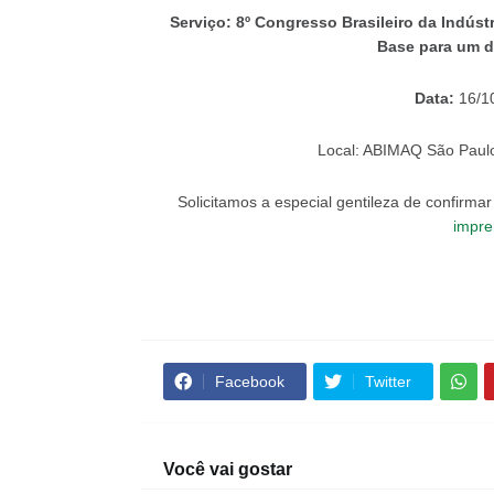
Serviço: 8º Congresso Brasileiro da Indús
Base para um d
Data:
16/1
Local: ABIMAQ São Paulo
Solicitamos a especial gentileza de confirma
impre
Facebook
Twitter
Você vai gostar