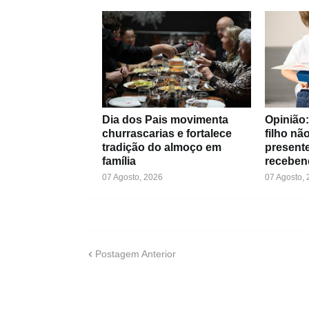
Dia dos Pais movimenta
Opinião
churrascarias e fortalece
filho nã
tradição do almoço em
presente
família
receben
07 Agosto, 2026
07 Agosto,
Postagem Anterior