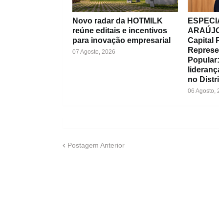
Novo radar da HOTMILK
ESPECIA
reúne editais e incentivos
ARAÚJO
para inovação empresarial
Capital P
Represe
07 Agosto, 2026
Popular:
lideran
no Distr
06 Agosto,
Postagem Anterior