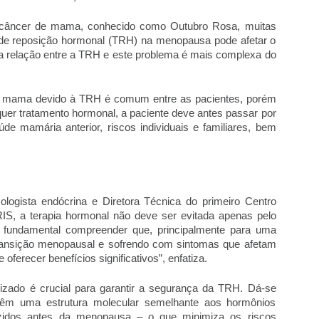
 câncer de mama, conhecido como Outubro Rosa, muitas 
de reposição hormonal (TRH) na menopausa pode afetar o 
 a relação entre a TRH e este problema é mais complexa do 
 mama devido à TRH é comum entre as pacientes, porém 
quer tratamento hormonal, a paciente deve antes passar por 
de mamária anterior, riscos individuais e familiares, bem 
logista endócrina e Diretora Técnica do primeiro Centro 
GRIS, a terapia hormonal não deve ser evitada apenas pelo 
fundamental compreender que, principalmente para uma 
ransição menopausal e sofrendo com sintomas que afetam 
oferecer benefícios significativos”, enfatiza.
izado é crucial para garantir a segurança da TRH. Dá-se 
 têm uma estrutura molecular semelhante aos hormônios 
zidos antes da menopausa – o que minimiza os riscos 