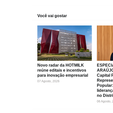
Você vai gostar
Novo radar da HOTMILK
ESPECIA
reúne editais e incentivos
ARAÚJO
para inovação empresarial
Capital P
Represe
07 Agosto, 2026
Popular:
lideran
no Distr
06 Agosto,