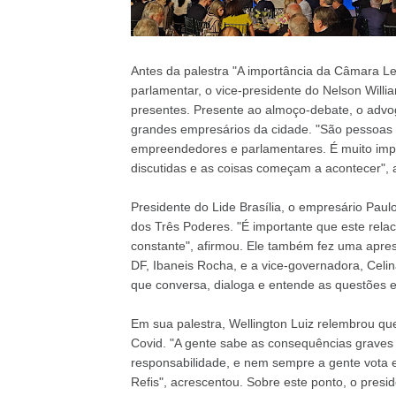
Antes da palestra "A importância da Câmara Leg
parlamentar, o vice-presidente do Nelson Willi
presentes. Presente ao almoço-debate, o advo
grandes empresários da cidade. "São pessoas 
empreendedores e parlamentares. É muito imp
discutidas e as coisas começam a acontecer",
Presidente do Lide Brasília, o empresário Pa
dos Três Poderes. "É importante que este rel
constante", afirmou. Ele também fez uma apre
DF, Ibaneis Rocha, e a vice-governadora, Cel
que conversa, dialoga e entende as questões 
Em sua palestra, Wellington Luiz relembrou que
Covid. "A gente sabe as consequências graves q
responsabilidade, e nem sempre a gente vota 
Refis", acrescentou. Sobre este ponto, o pres