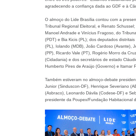
agradecendo a confiança dada ao GDF e à Câm
O almoço do Lide Brasília contou com a prese
Tribunal Regional Eleitoral, e Renato Schussel
Manoel Andrade e Vinícius Fragoso, do Tribun
(PDT) e Bia Kicis (PL); dos deputados distrita
(PL), Iolando (MDB), João Cardoso (Avante), 
(PP), Ricardo Vale (PT), Rogério Morro da Cru
(Cidadania) e dos secretários de estado Cláudio
Humberto Pires de Araújo (Governo) e Itamar F
Também estiveram no almoço-debate president
Junior (Sinduscon-DF), Henrique Severiano (AB
(Asbraco), Leonardo Dávila (Codese-DF) e Sebas
presidente da Poupex/Fundação Habitacional do