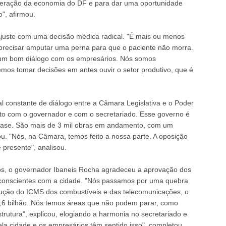
uperação da economia do DF e para dar uma oportunidade
", afirmou.
juste com uma decisão médica radical. "É mais ou menos
precisar amputar uma perna para que o paciente não morra.
 um bom diálogo com os empresários. Nós somos
mos tomar decisões em antes ouvir o setor produtivo, que é
l constante de diálogo entre a Câmara Legislativa e o Poder
o com o governador e com o secretariado. Esse governo é
 base. São mais de 3 mil obras em andamento, com um
u. "Nós, na Câmara, temos feito a nossa parte. A oposição
presente", analisou.
s, o governador Ibaneis Rocha agradeceu a aprovação dos
o conscientes com a cidade. "Nós passamos por uma quebra
ução do ICMS dos combustíveis e das telecomunicações, o
,6 bilhão. Nós temos áreas que não podem parar, como
rutura", explicou, elogiando a harmonia no secretariado e
la cidade e os empresários têm sentido isso", completou,