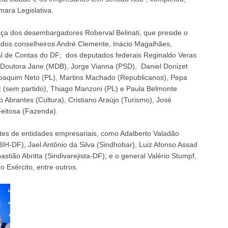
ara Legislativa.
nça dos desembargadores Roberval Belinati, que preside o
; dos conselheiros André Clemente, Inácio Magalhães,
al de Contas do DF; dos deputados federais Reginaldo Veras
is Doutora Jane (MDB), Jorge Vianna (PSD), Daniel Donizet
Joaquim Neto (PL), Martins Machado (Republicanos), Pepa
z (sem partido), Thiago Manzoni (PL) e Paula Belmonte
 Abrantes (Cultura), Cristiano Araújo (Turismo), José
eitosa (Fazenda).
es de entidades empresariais, como Adalberto Valadão
IH-DF), Jael Antônio da Silva (Sindhobar), Luiz Afonso Assad
tião Abritta (Sindivarejista-DF); e o general Valério Stumpf,
 Exército, entre outros.