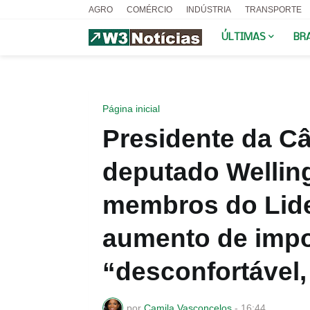
AGRO
COMÉRCIO
INDÚSTRIA
TRANSPORTE
ÚLTIMAS
BR
Página inicial
Presidente da Câ
deputado Welling
membros do Lide
aumento de impo
“desconfortável,
por
Camila Vasconcelos
-
16:44