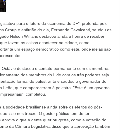
islativa para o futuro da economia do DF", proferida pelo
ans Group e anfitrião do dia, Fernando Cavalcanti, saudou os
gado Nelson Willians destacou ainda a honra de receber
que fazem as coisas acontecer na cidade, como
ortante um espaço democrático como este, onde ideias são
 acrescentou
ulo Octávio destacou o contato permanente com os membros
acionamento dos membros do Lide com os três poderes seja
sentação formal do palestrante e saudou o governador do
ina Leão, que compareceram à palestra. "Este é um governo
empresariais", completou.
 a sociedade brasiliense ainda sofre os efeitos do pós-
ue isso nos trouxe. O gestor público tem de ter
e aprova o que a gente quer ou gosta, como a votação do
idente da Câmara Legislativa disse que a aprovação também