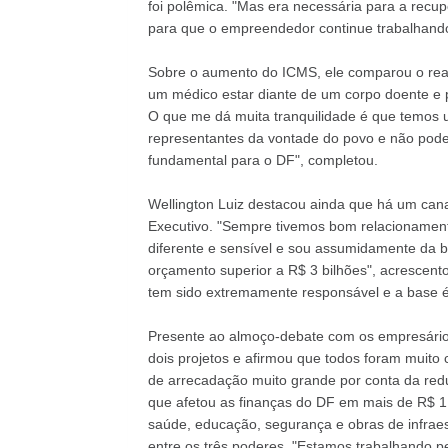
foi polêmica. "Mas era necessária para a rec
para que o empreendedor continue trabalhando
Sobre o aumento do ICMS, ele comparou o rea
um médico estar diante de um corpo doente e 
O que me dá muita tranquilidade é que temos
representantes da vontade do povo e não pode
fundamental para o DF", completou.
Wellington Luiz destacou ainda que há um cana
Executivo. "Sempre tivemos bom relacionament
diferente e sensível e sou assumidamente da
orçamento superior a R$ 3 bilhões", acrescento
tem sido extremamente responsável e a base é 
Presente ao almoço-debate com os empresário
dois projetos e afirmou que todos foram muit
de arrecadação muito grande por conta da red
que afetou as finanças do DF em mais de R$ 1
saúde, educação, segurança e obras de infraest
entre os três poderes. "Estamos trabalhando pe