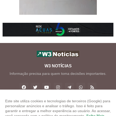
W3 NOTÍCIAS
Informação precisa para quem toma decisões importantes.
Este site utiliza cookies e tecnologias de terceiros (Google) para
personalizar anúncios e analisar o tráfego. Isso é feito para
Copyright ©
2026
W3 Notícias
garantir e entregar a melhor experiência ao usuário. Ao acessar,
você concorda com a política de monitoramento.
Saiba Mais