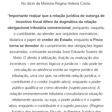
No dizer da Ministra Regina Helena Costa:
“
Importante realçar que a relação jurídica de outorga de
incentivo fiscal difere da dogmática da relação
obrigacional tributária convencional
, porquanto, naquela,
o contribuinte, ao atender aos requisitos normativos,
titulariza o papel de
credor do Estado
,
enquanto
o Fisco
torna-se devedor
do cumprimento das obrigações legais
assumidas, consoante assinala José Eduardo Soares de
Melo:
O direito à utilização, fruição ou realização dos
incentivos – em termos lógicos e jurídicos – não pode ter
vinculação ou atinência estrita ao regime jurídico de
tributação, uma vez que, na referida relação jurídica, o
contribuinte é o credor (sujeito ativo), enquanto o poder
público qualifica-se como devedor (sujeito passivo). A
relação eminentemente tributária consubstancia situação
nitidamente oposta, ou seja, o poder público é o sujeito
ativo, enquanto o contribuinte é o sujeito passivo.
(
Regime
Jurídico dos Incentivos Fiscais
.
In
Regime Jurídico dos