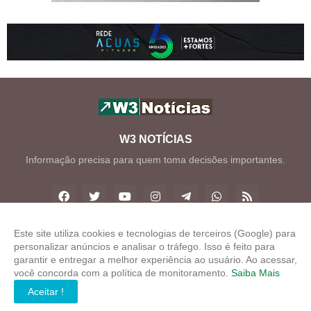
W3 NOTÍCIAS
Informação precisa para quem toma decisões importantes.
Este site utiliza cookies e tecnologias de terceiros (Google) para
personalizar anúncios e analisar o tráfego. Isso é feito para
Copyright ©
2026
W3 Notícias
garantir e entregar a melhor experiência ao usuário. Ao acessar,
você concorda com a política de monitoramento.
Saiba Mais
INÍCIO
SOBRE
CONTATO
LGPD
EXPEDIENTE
Aceitar !
EDITORIAL
MÍDIA KIT
W3 ZAP