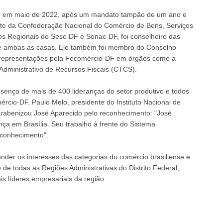
DF em maio de 2022, após um mandato tampão de um ano e
te da Confederação Nacional do Comércio de Bens, Serviços
os Regionais do Sesc-DF e Senac-DF, foi conselheiro das
e ambas as casas. Ele também foi membro do Conselho
e representações pela Fecomércio-DF em órgãos como a
 Administrativo de Recursos Fiscais (CTCS).
esença de mais de 400 lideranças do setor produtivo e todos
rcio-DF. Paulo Melo, presidente do Instituto Nacional de
arabenizou José Aparecido pelo reconhecimento: "José
ça em Brasília. Seu trabalho à frente do Sistema
conhecimento".
nder os interesses das categorias do comércio brasiliense e
e todas as Regiões Administrativas do Distrito Federal,
is líderes empresariais da região.