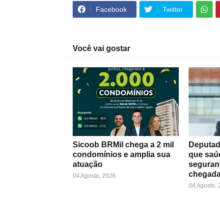
Facebook
Twitter
Você vai gostar
Sicoob BRMil chega a 2 mil
Deputad
condomínios e amplia sua
que saú
atuação
seguran
chegada
04 Agosto, 2026
04 Agosto,