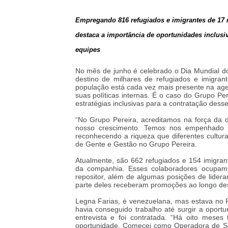
Empregando 816 refugiados e imigrantes de 17 n
destaca a importância de oportunidades inclusiv
equipes
No mês de junho é celebrado o Dia Mundial do
destino de milhares de refugiados e imigran
população está cada vez mais presente na age
suas políticas internas. É o caso do Grupo Per
estratégias inclusivas para a contratação dess
“No Grupo Pereira, acreditamos na força da d
nosso crescimento. Temos nos empenhado em
reconhecendo a riqueza que diferentes cultur
de Gente e Gestão no Grupo Pereira
.
Atualmente, são 662 refugiados e 154 imigran
da companhia. Esses colaboradores ocupam 
repositor, além de algumas posições de lider
parte deles receberam promoções ao longo de
Legna Farias, é venezuelana, mas estava no P
havia conseguido trabalho até surgir a oport
entrevista e foi contratada. “Há oito mes
oportunidade. Comecei como Operadora de Sel