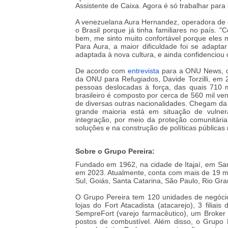
Assistente de Caixa. Agora é só trabalhar para 
A venezuelana Aura Hernandez, operadora de c
o Brasil porque já tinha familiares no país.
bem, me sinto muito confortável porque eles 
Para Aura, a maior dificuldade foi se adapta
adaptada à nova cultura, e ainda confidenciou q
De acordo com
entrevista
para a ONU News, co
da ONU para Refugiados, Davide Torzilli, em
pessoas deslocadas à força, das quais 710 m
brasileiro é composto por cerca de 560 mil ve
de diversas outras nacionalidades. Chegam da 
grande maioria está em situação de vulnera
integração, por meio da proteção comunitári
soluções e na construção de políticas pública
Sobre o Grupo Pereira:
Fundado em 1962, na cidade de Itajaí, em San
em 2023. Atualmente, conta com mais de 19 mi
Sul, Goiás, Santa Catarina, São Paulo, Rio Gran
O Grupo Pereira tem 120 unidades de negócio
lojas do Fort Atacadista (atacarejo), 3 filiais
SempreFort (varejo farmacêutico), um Broker –
postos de combustível. Além disso, o Grupo 