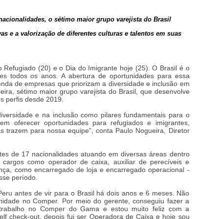
acionalidades, o sétimo maior grupo varejista do Brasil
as e a valorização de diferentes culturas e talentos em suas
 Refugiado (20) e o Dia do Imigrante
hoje
(25). O Brasil é o
tes todos os anos. A abertura de oportunidades para essa
nda de empresas que priorizam a diversidade e inclusão em
eira, sétimo maior grupo varejista do Brasil, que desenvolve
es perfis desde 2019.
iversidade e na inclusão como pilares fundamentais para o
 oferecer oportunidades para refugiados e imigrantes,
as trazem para nossa equipe”, conta
Paulo Nogueira, Diretor
tes de 17 nacionalidades atuando em diversas áreas dentro
cargos como operador de caixa, auxiliar de perecíveis e
ança, como encarregado de loja e encarregado operacional -
sse período.
eru antes de vir para o Brasil há dois anos e 6 meses. Não
unidade no Comper. Por meio do gerente, conseguiu fazer a
es trabalho no Comper do Gama e estou muito feliz com a
f check-out, depois fui ser Operador
a
de Caixa e hoje sou