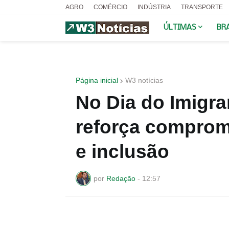
AGRO
COMÉRCIO
INDÚSTRIA
TRANSPORTE
ÚLTIMAS
BR
Página inicial
W3 notícias
No Dia do Imigra
reforça comprom
e inclusão
por
Redação
-
12:57