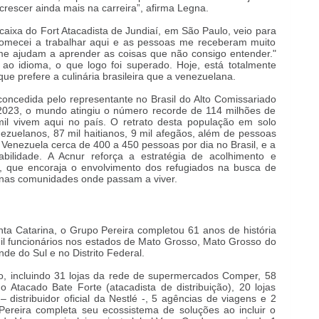
crescer ainda mais na carreira”, afirma Legna.
aixa do Fort Atacadista de Jundiaí, em São Paulo, veio para
 "Comecei a trabalhar aqui e as pessoas me receberam muito
me ajudam a aprender as coisas que não consigo entender."
r ao idioma, o que logo foi superado. Hoje, está totalmente
ue prefere a culinária brasileira que a venezuelana.
ncedida pelo representante no Brasil do Alto Comissariado
 2023, o mundo atingiu o número recorde de 114 milhões de
il vivem aqui no país. O retrato desta população em solo
nezuelanos, 87 mil haitianos, 9 mil afegãos, além de pessoas
Venezuela cerca de 400 a 450 pessoas por dia no Brasil, e a
bilidade. A Acnur reforça a estratégia de acolhimento e
a, que encoraja o envolvimento dos refugiados na busca de
s nas comunidades onde passam a viver.
ta Catarina, o Grupo Pereira completou 61 anos de história
l funcionários nos estados de Mato Grosso, Mato Grosso do
de do Sul e no Distrito Federal.
, incluindo 31 lojas da rede de supermercados Comper, 58
 do Atacado Bate Forte (atacadista de distribuição), 20 lojas
 distribuidor oficial da Nestlé -, 5 agências de viagens e 2
Pereira completa seu ecossistema de soluções ao incluir o