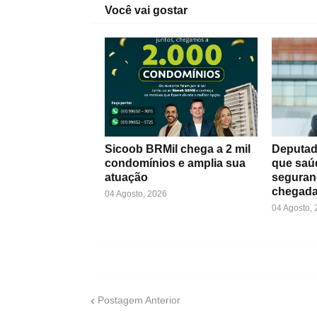
Você vai gostar
Sicoob BRMil chega a 2 mil
Deputad
condomínios e amplia sua
que saú
atuação
seguran
chegada
04 Agosto, 2026
04 Agosto,
Postagem Anterior