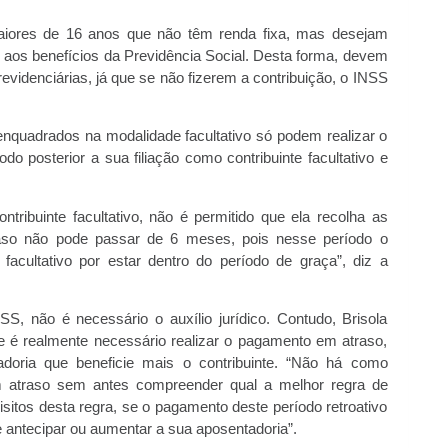
 maiores de 16 anos que não têm renda fixa, mas desejam
to aos benefícios da Previdência Social. Desta forma, devem
evidenciárias, já que se não fizerem a contribuição, o INSS
s enquadrados na modalidade facultativo só podem realizar o
 posterior a sua filiação como contribuinte facultativo e
ibuinte facultativo, não é permitido que ela recolha as
raso não pode passar de 6 meses, pois nesse período o
acultativo por estar dentro do período de graça”, diz a
S, não é necessário o auxílio jurídico. Contudo, Brisola
e é realmente necessário realizar o pagamento em atraso,
doria que beneficie mais o contribuinte. “Não há como
m atraso sem antes compreender qual a melhor regra de
isitos desta regra, se o pagamento deste período retroativo
de antecipar ou aumentar a sua aposentadoria”.