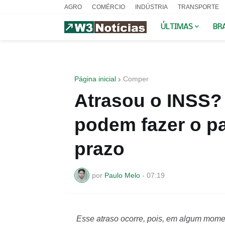
AGRO
COMÉRCIO
INDÚSTRIA
TRANSPORTE
ÚLTIMAS
BR
Página inicial
Comper
Atrasou o INSS? 
podem fazer o p
prazo
por
Paulo Melo
-
07:19
Esse atraso ocorre, pois, em algum momen