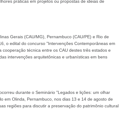
hores práticas em projetos ou propostas de ideias de
Minas Gerais (CAU/MG), Pernambuco (CAU/PE) e Rio de
 16, o edital do concurso "Intervenções Contemporâneas em
da cooperação técnica entre os CAU destes três estados e
 das intervenções arquitetônicas e urbanísticas em bens
ocorreu durante o Seminário "Legados e lições: um olhar
ado em Olinda, Pernambuco, nos dias 13 e 14 de agosto de
sas regiões para discutir a preservação do patrimônio cultural