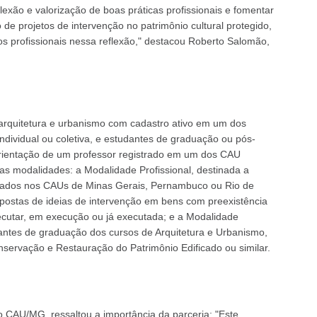
lexão e valorização de boas práticas profissionais e fomentar
e projetos de intervenção no patrimônio cultural protegido,
os profissionais nessa reflexão," destacou Roberto Salomão,
 arquitetura e urbanismo com cadastro ativo em um dos
ividual ou coletiva, e estudantes de graduação ou pós-
orientação de um professor registrado em um dos CAU
as modalidades: a Modalidade Profissional, destinada a
strados nos CAUs de Minas Gerais, Pernambuco ou Rio de
opostas de ideias de intervenção em bens com preexistência
ecutar, em execução ou já executada; e a Modalidade
antes de graduação dos cursos de Arquitetura e Urbanismo,
servação e Restauração do Patrimônio Edificado ou similar.
o CAU/MG, ressaltou a importância da parceria: "Este