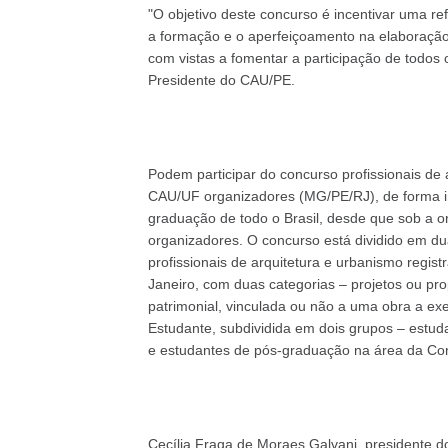
"O objetivo deste concurso é incentivar uma ref
a formação e o aperfeiçoamento na elaboração d
com vistas a fomentar a participação de todos 
Presidente do CAU/PE.
Podem participar do concurso profissionais de
CAU/UF organizadores (MG/PE/RJ), de forma ind
graduação de todo o Brasil, desde que sob a 
organizadores. O concurso está dividido em du
profissionais de arquitetura e urbanismo regi
Janeiro, com duas categorias – projetos ou pr
patrimonial, vinculada ou não a uma obra a ex
Estudante, subdividida em dois grupos – estud
e estudantes de pós-graduação na área da Con
Cecília Fraga de Moraes Galvani, presidente d