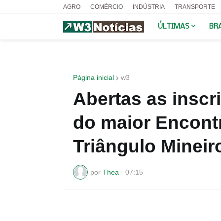
AGRO
COMÉRCIO
INDÚSTRIA
TRANSPORTE
ÚLTIMAS
BR
Página inicial
w3
Abertas as inscr
do maior Encont
Triângulo Mineir
por
Thea
-
07:15