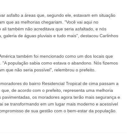
var asfalto a áreas que, segundo ele, estavam em situação
m que as melhorias chegariam. "Você vai aqui no
 ali também não acreditava que seria asfaltado, e nós
, galeria de águas pluviais e tudo mais", destacou Carlinhos
ro América também foi mencionado como um dos locais que
os. "A população sabia como estava o abandono. Nós fizemos
am que não seria possível", relembrou o prefeito.
 moradores do bairro Residencial Tropical de cima passam a
o que, de acordo com o prefeito, representa uma melhoria
uas pavimentadas, os moradores agora terão mais segurança e
o vai se transformando em um lugar mais moderno e acessível
o compromisso de sua gestão com o bem-estar da população.