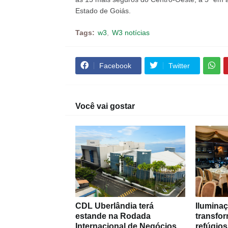
Estado de Goiás.
Tags:
w3
W3 notícias
Facebook
Twitter
Você vai gostar
CDL Uberlândia terá
Iluminaç
estande na Rodada
transfo
Internacional de Negócios
refúgios