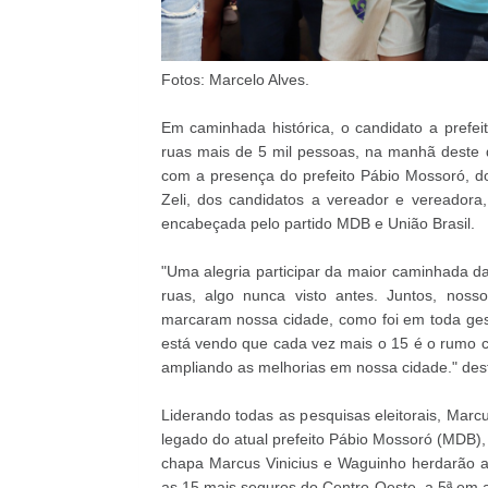
Fotos: Marcelo Alves.
Em caminhada histórica, o candidato a prefei
ruas mais de 5 mil pessoas, na manhã deste 
com a presença do prefeito Pábio Mossoró, do
Zeli, dos candidatos a vereador e vereadora
encabeçada pelo partido MDB e União Brasil.
"Uma alegria participar da maior caminhada da
ruas, algo nunca visto antes. Juntos, noss
marcaram nossa cidade, como foi em toda ges
está vendo que cada vez mais o 15 é o rumo cer
ampliando as melhorias em nossa cidade." des
Liderando todas as pesquisas eleitorais, Marc
legado do atual prefeito Pábio Mossoró (MDB), 
chapa Marcus Vinicius e Waguinho herdarão a c
as 15 mais seguros do Centro-Oeste, a 5ª em 