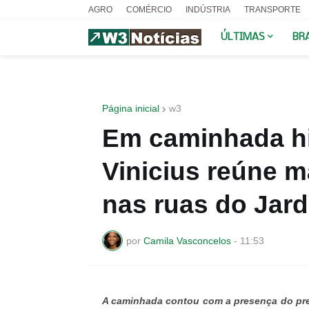
AGRO
COMÉRCIO
INDÚSTRIA
TRANSPORTE
ÚLTIMAS
BR
Página inicial
w3
Em caminhada hi
Vinicius reúne m
nas ruas do Jar
por
Camila Vasconcelos
-
11:53
A caminhada contou com a presença do pref