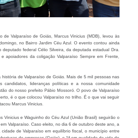
to de Valparaíso de Goiás, Marcus Vinicius (MDB), levou às
domingo, no Bairro Jardim Céu Azul. O evento contou ainda
 deputado federal Célio Silveira, da deputada estadual Dra.
, e apoiadores da coligação Valparaíso Sempre em Frente,
 história de Valparaíso de Goiás. Mais de 5 mil pessoas nas
os candidatos, lideranças políticas e a nossa comunidade
tão do nosso prefeito Pábio Mossoró. O povo de Valparaíso
to, é o que colocou Valparaíso no trilho. É o que vai seguir
tacou Marcus Vinicius.
us Vinicius e Waguinho do Céu Azul (União Brasil) seguirão o
em Valparaíso. Caso eleito, no dia 6 de outubro deste ano, a
idade de Valparaíso em equilíbrio fiscal, o município entre
aberturas de empresas (Goiás), e 1ª em qualidade de vida do