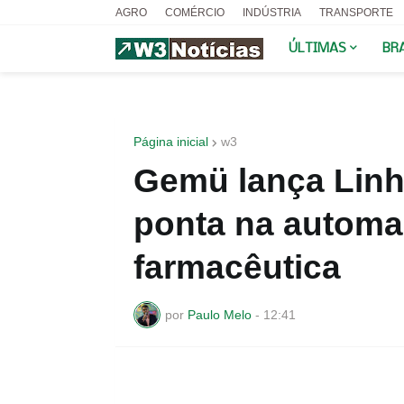
AGRO
COMÉRCIO
INDÚSTRIA
TRANSPORTE
ÚLTIMAS
BR
Página inicial
w3
Gemü lança Linh
ponta na automa
farmacêutica
por
Paulo Melo
-
12:41