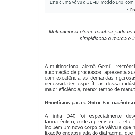
Esta é uma válvula GEMÜ, modelo D40, com u
Cr
Multinacional alemã redefine padrões
simplificada e marca o 
A multinacional alemã Gemü, referênc
automação de processos, apresenta sua 
com excelência as demandas rigorosas
necessidades específicas dessa indúst
maior eficiência, menor tempo de manut
Benefícios para o Setor Farmacêutico
A linha D40 foi especialmente dese
farmacêutico, onde a precisão e a efici
incluem um novo corpo de válvula que 
fixação encapsulada do diafragma, que