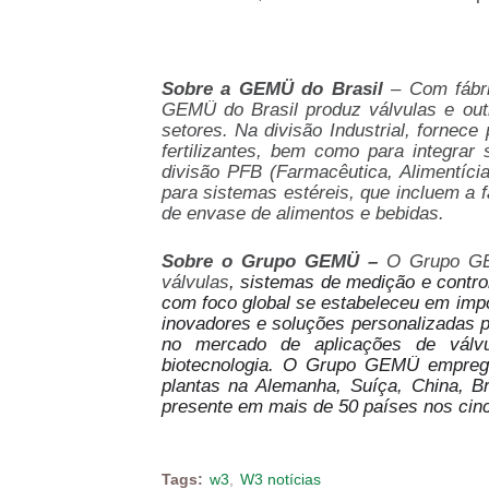
Sobre a GEMÜ do Brasil
– Com fábri
GEMÜ do Brasil produz
válvulas e ou
setores. Na divisão Industrial,
fornece
fertilizantes, bem como para integrar
divisão PFB
(Farmacêutica, Alimentícia
para sistemas estéreis, que incluem a 
de envase de alimentos e bebidas.
Sobre o Grupo GEMÜ –
O Grupo GEM
válvulas
, sistemas de medição e contr
com foco global se estabeleceu em impo
inovadores e soluções personalizadas 
no mercado de aplicações de válvul
biotecnologia. O Grupo GEMÜ empreg
plantas na Alemanha, Suíça, China, Br
presente em mais de 50 países nos cinc
Tags:
w3
W3 notícias