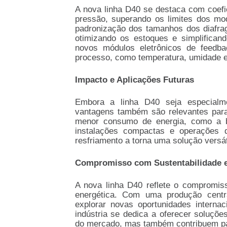
A nova linha D40 se destaca com coefi
pressão, superando os limites dos mod
padronização dos tamanhos dos diafra
otimizando os estoques e simplifican
novos módulos eletrônicos de feedb
processo, como temperatura, umidade e
Impacto e Aplicações Futuras
Embora a linha D40 seja especialme
vantagens também são relevantes para 
menor consumo de energia, como a b
instalações compactas e operações 
resfriamento a torna uma solução versát
Compromisso com Sustentabilidade e
A nova linha D40 reflete o compromis
energética. Com uma produção centr
explorar novas oportunidades interna
indústria se dedica a oferecer soluçõ
do mercado, mas também contribuem para