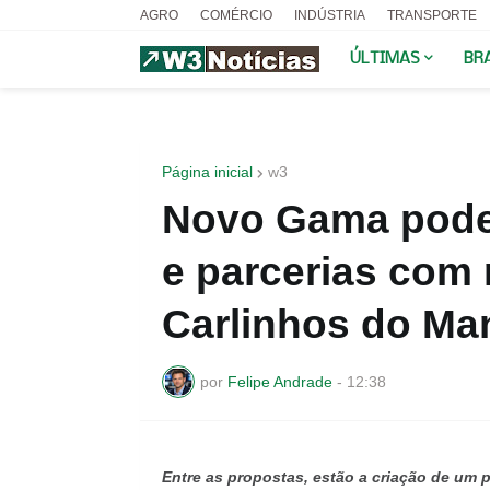
AGRO
COMÉRCIO
INDÚSTRIA
TRANSPORTE
ÚLTIMAS
BR
Página inicial
w3
Novo Gama pode
e parcerias com 
Carlinhos do Ma
por
Felipe Andrade
-
12:38
Entre as propostas, estão a criação de um