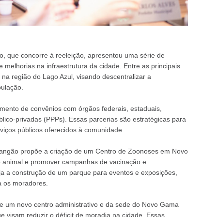
, que concorre à reeleição, apresentou uma série de
 melhorias na infraestrutura da cidade. Entre as principais
a na região do Lago Azul, visando descentralizar a
pulação.
imento de convênios com órgãos federais, estaduais,
blico-privadas (PPPs). Essas parcerias são estratégicas para
erviços públicos oferecidos à comunidade.
Mangão propõe a criação de um Centro de Zoonoses em Novo
ão animal e promover campanhas de vacinação e
eja a construção de um parque para eventos e exposições,
a os moradores.
 de um novo centro administrativo e da sede do Novo Gama
e visam reduzir o déficit de moradia na cidade. Essas