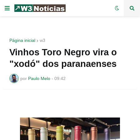
Página inicial
w3
Vinhos Toro Negro vira o
"xodó" dos paranaenses
por
Paulo Melo
-
09:42