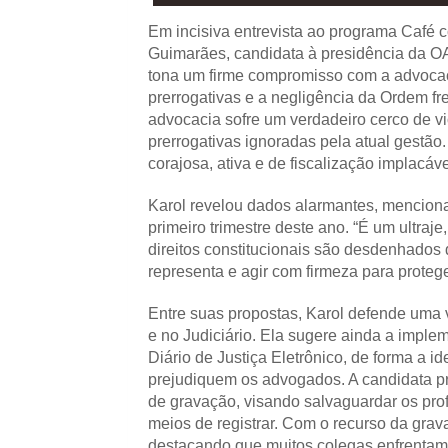
Em incisiva entrevista ao programa Café c
Guimarães, candidata à presidência da O
tona um firme compromisso com a advocaci
prerrogativas e a negligência da Ordem fr
advocacia sofre um verdadeiro cerco de v
prerrogativas ignoradas pela atual gestão.
corajosa, ativa e de fiscalização implacável
Karol revelou dados alarmantes, menciona
primeiro trimestre deste ano. “É um ultraj
direitos constitucionais são desdenhados 
representa e agir com firmeza para proteg
Entre suas propostas, Karol defende uma v
e no Judiciário. Ela sugere ainda a implem
Diário de Justiça Eletrônico, de forma a i
prejudiquem os advogados. A candidata p
de gravação, visando salvaguardar os prof
meios de registrar. Com o recurso da gravaç
destacando que muitos colegas enfrenta