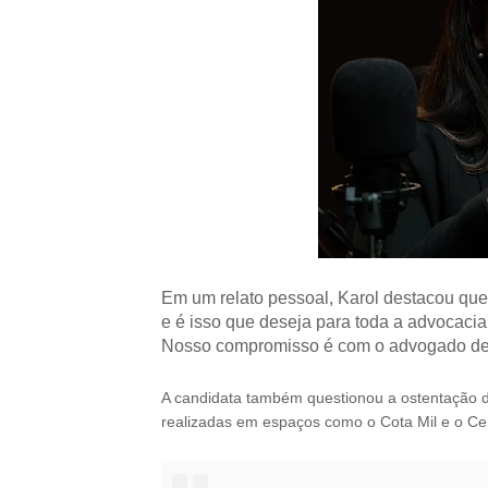
Em um relato pessoal, Karol destacou que 
e é isso que deseja para toda a advocacia
Nosso compromisso é com o advogado de ve
A candidata também questionou a ostentação d
realizadas em espaços como o Cota Mil e o C