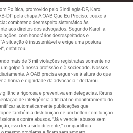
om Política, promovido pelo Sindilegis-DF, Karol
AB-DF pela chapa A OAB Que Eu Preciso, trouxe à
a: combater o desrespeito sistemático às
ente aos direitos dos advogados. Segundo Karol, a
iolações, com honorários desrespeitados e
 “A situação é insustentável e exige uma postura
”, enfatizou.
ndo mais de 3 mil violações registradas somente no
e, um golpe à nossa profissão e à sociedade. Nossos
diariamente. A OAB precisa erguer-se à altura do que
er a honra e dignidade da advocacia,” declarou.
igilância rigorosa e preventiva em delegacias, fóruns
entação de inteligência artificial no monitoramento do
dentificar automaticamente publicações que
ropõe também a distribuição de um botton com função
issionais contra abusos. “Já vivenciei abusos sem
ão, isso teria sido diferente,” compartilhou,
m o mesmo problema e ficam sem amparo.