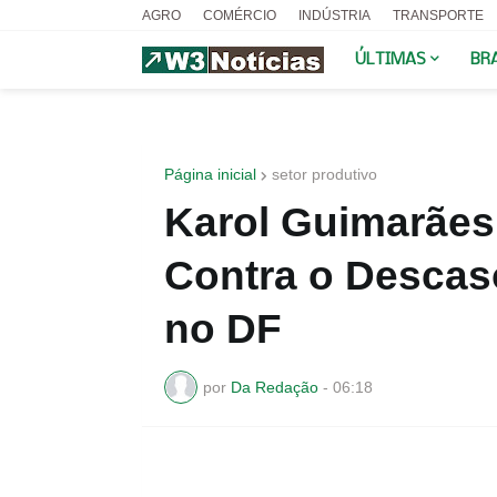
AGRO
COMÉRCIO
INDÚSTRIA
TRANSPORTE
ÚLTIMAS
BR
Página inicial
setor produtivo
Karol Guimarães
Contra o Descas
no DF
por
Da Redação
-
06:18