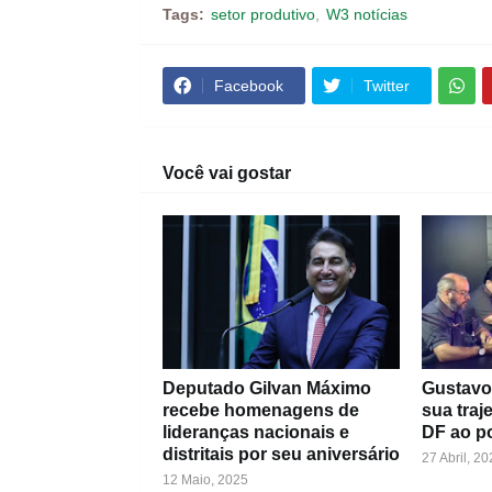
Tags:
setor produtivo
W3 notícias
Facebook
Twitter
Você vai gostar
Deputado Gilvan Máximo
Gustavo 
recebe homenagens de
sua traj
lideranças nacionais e
DF ao p
distritais por seu aniversário
27 Abril, 20
12 Maio, 2025