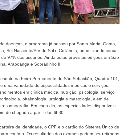
e doenças, o programa já passou por Santa Maria, Gama,
, Sol Nascente/Pôr do Sol e Ceilândia, beneficiando cerca
 de 97% dos usuários. Ainda estão previstas edições em São
tina, Arapoanga e Sobradinho II.
resente na Feira Permanente de São Sebastião, Quadra 101,
e uma variedade de especialidades médicas e serviços.
endimentos em clínica médica, nutrição, psicologia, serviço
docrinologia, oftalmologia, urologia e mastologia, além de
rassonografia. Em cada dia, as especialidades disponíveis
dem de chegada a partir das 6h30.
carteira de identidade, o CPF e o cartão do Sistema Único de
ara contato. Os resultados dos exames podem ser retirados