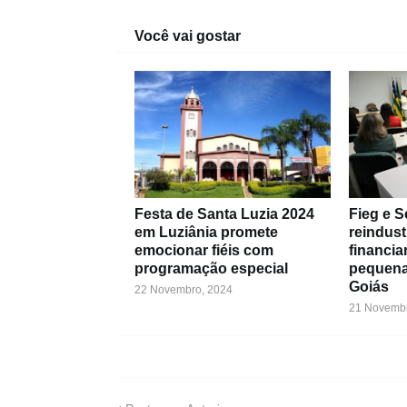
Você vai gostar
Festa de Santa Luzia 2024
Fieg e 
em Luziânia promete
reindust
emocionar fiéis com
financia
programação especial
pequena
Goiás
22 Novembro, 2024
21 Novembr