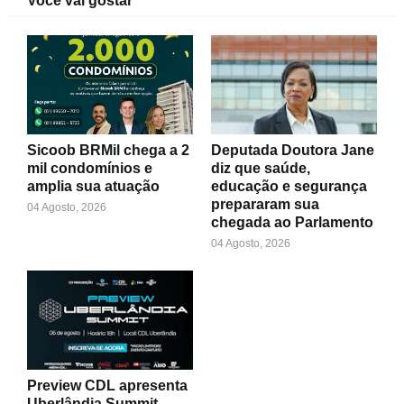
Você vai gostar
Sicoob BRMil chega a 2
Deputada Doutora Jane
mil condomínios e
diz que saúde,
amplia sua atuação
educação e segurança
prepararam sua
04 Agosto, 2026
chegada ao Parlamento
04 Agosto, 2026
Preview CDL apresenta
Uberlândia Summit