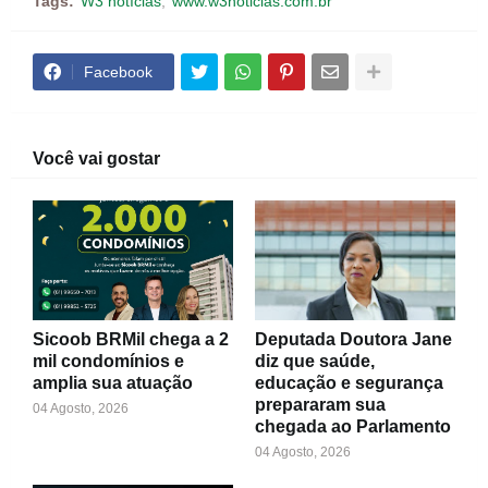
Tags:
W3 notícias
www.w3noticias.com.br
Facebook
Você vai gostar
Sicoob BRMil chega a 2
Deputada Doutora Jane
mil condomínios e
diz que saúde,
amplia sua atuação
educação e segurança
prepararam sua
04 Agosto, 2026
chegada ao Parlamento
04 Agosto, 2026