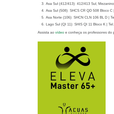
Asa Sul (412/413): 412/413 Sul, Mezanino
Asa Sul (508): SHCS CR QD 508 Bloco C |
Asa Norte (106): SHCN CLN 106 BL D | Te
Lago Sul (QI 11): SHIS QI 11 Bloco K | Te
Assista ao
vídeo
e conheça os professores do p