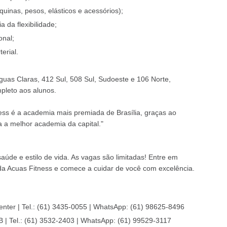
uinas, pesos, elásticos e acessórios);
 da flexibilidade;
onal;
erial.
uas Claras, 412 Sul, 508 Sul, Sudoeste e 106 Norte,
pleto aos alunos.
ness é a academia mais premiada de Brasília, graças ao
a a melhor academia da capital."
úde e estilo de vida. As vagas são limitadas! Entre em
 Acuas Fitness e comece a cuidar de você com excelência.
enter | Tel.: (61) 3435-0055 | WhatsApp: (61) 98625-8496
B | Tel.: (61) 3532-2403 | WhatsApp: (61) 99529-3117