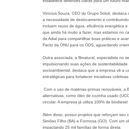
estabelece diretrizes claras para um futuro mai
Vinícius Souza, CEO do Grupo Soluti, destaca 
a necessidade de deslocamento e contribuindo 
incluem reuso de água, eficiência energética 
que ainda há muito a fazer, mas estamos no ca
da Adial para compartilhar boas práticas e ava
Pacto da ONU para os ODS, aguardando orient
Outra associada, a Binatural, especialista no s
impulsionando suas ações de sustentabilidad
socioambiental, destaca que a empresa vê a ca
estratégicas para fortalecer iniciativas coletiva
Com o uso de matérias-primas renováveis, a Bi
alternativas, como óleo de cozinha usado (UC
circular. A empresa já utiliza 100% de biodiese
Além disso, possui projetos que reforçam se
Simões Filho (BA) e Formosa (GO). Com um olha
impactando 25 mil famílias de forma direta.