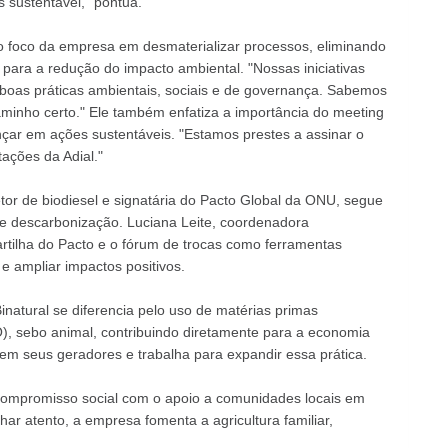
s sustentável," pontua.
o foco da empresa em desmaterializar processos, eliminando
para a redução do impacto ambiental. "Nossas iniciativas
e boas práticas ambientais, sociais e de governança. Sabemos
minho certo." Ele também enfatiza a importância do meeting
nçar em ações sustentáveis. "Estamos prestes a assinar o
ações da Adial."
etor de biodiesel e signatária do Pacto Global da ONU, segue
e e descarbonização. Luciana Leite, coordenadora
rtilha do Pacto e o fórum de trocas como ferramentas
s e ampliar impactos positivos.
natural se diferencia pelo uso de matérias primas
O), sebo animal, contribuindo diretamente para a economia
l em seus geradores e trabalha para expandir essa prática.
u compromisso social com o apoio a comunidades locais em
r atento, a empresa fomenta a agricultura familiar,