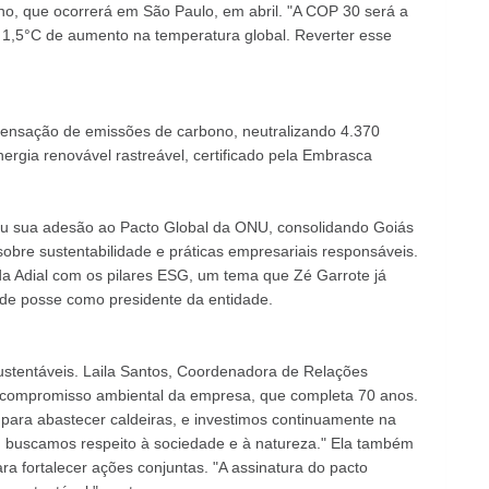
o, que ocorrerá em São Paulo, em abril. "A COP 30 será a
 1,5°C de aumento na temperatura global. Reverter esse
mpensação de emissões de carbono, neutralizando 4.370
ergia renovável rastreável, certificado pela Embrasca
ou sua adesão ao Pacto Global da ONU, consolidando Goiás
obre sustentabilidade e práticas empresariais responsáveis.
a Adial com os pilares ESG, um tema que Zé Garrote já
 de posse como presidente da entidade.
ustentáveis. Laila Santos, Coordenadora de Relações
 o compromisso ambiental da empresa, que completa 70 anos.
para abastecer caldeiras, e investimos continuamente na
, buscamos respeito à sociedade e à natureza." Ela também
ra fortalecer ações conjuntas. "A assinatura do pacto