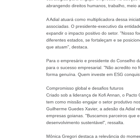
abrangendo direitos humanos, trabalho, meio a
A Adial atuará como multiplicadora dessa inic
associadas. O presidente-executivo da entidade
expandir o impacto positivo do setor. "Nosso 
diferentes estados, se fortaleçam e se posic
que atuam", destaca.
Para o empresário e presidente do Conselho da 
para o sucesso empresarial. "Não acredito no 
forma genuína. Quem investe em ESG conquista
Compromisso global e desafios futuros
Criado sob a liderança de Kofi Annan, o Pacto 
tem como missão engajar o setor produtivo no
Guilherme Guedes Xavier, a adesão da Adial re
empresas goianas. "Buscamos parceiros que 
desenvolvimento sustentável", ressalta.
Mônica Gregori destaca a relevância do momen