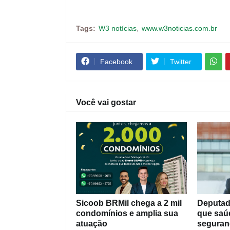
Tags:
W3 notícias
www.w3noticias.com.br
Facebook
Twitter
Você vai gostar
Sicoob BRMil chega a 2 mil
Deputad
condomínios e amplia sua
que saú
atuação
seguran