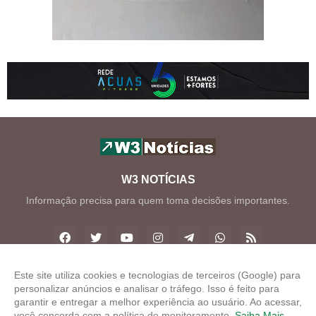
W3 NOTÍCIAS
Informação precisa para quem toma decisões importantes.
Este site utiliza cookies e tecnologias de terceiros (Google) para
personalizar anúncios e analisar o tráfego. Isso é feito para
Copyright ©
2026
W3 Notícias
garantir e entregar a melhor experiência ao usuário. Ao acessar,
você concorda com a política de monitoramento.
Saiba Mais