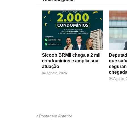
Sicoob BRMil chega a 2 mil
Deputad
condomínios e amplia sua
que saú
atuação
seguran
chegada
04 Agosto, 2026
04 Agosto,
Postagem Anterior