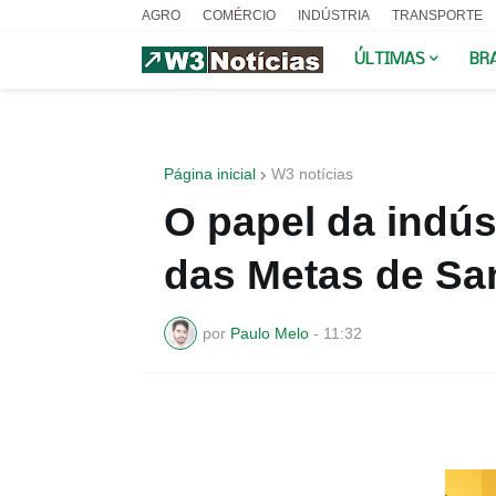
AGRO
COMÉRCIO
INDÚSTRIA
TRANSPORTE
ÚLTIMAS
BR
Página inicial
W3 notícias
O papel da indú
das Metas de Sa
por
Paulo Melo
-
11:32