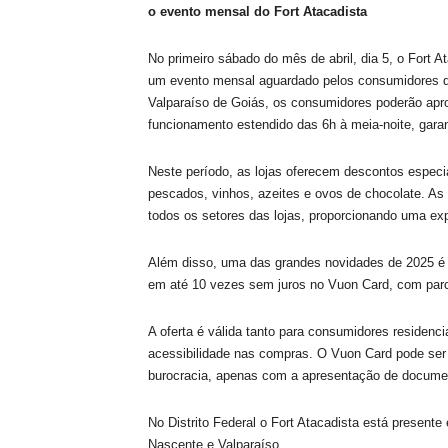
o evento mensal do Fort Atacadista
No primeiro sábado do mês de abril, dia 5, o Fort A
um evento mensal aguardado pelos consumidores das
Valparaíso de Goiás, os consumidores poderão aprov
funcionamento estendido das 6h à meia-noite, gara
Neste período, as lojas oferecem descontos especia
pescados, vinhos, azeites e ovos de chocolate. A
todos os setores das lojas, proporcionando uma exp
Além disso, uma das grandes novidades de 2025 é a
em até 10 vezes sem juros no Vuon Card, com par
A oferta é válida tanto para consumidores residenci
acessibilidade nas compras. O Vuon Card pode ser 
burocracia, apenas com a apresentação de docume
No Distrito Federal o Fort Atacadista está present
Nascente e Valparaíso.