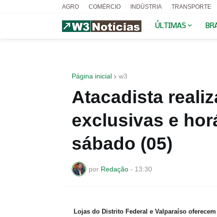
AGRO
COMÉRCIO
INDÚSTRIA
TRANSPORTE
ÚLTIMAS
BR
Página inicial
w3
Atacadista realiz
exclusivas e hor
sábado (05)
por
Redação
-
13:30
Lojas do Distrito Federal e Valparaíso oferece