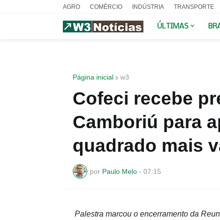
AGRO
COMÉRCIO
INDÚSTRIA
TRANSPORTE
ÚLTIMAS
BR
Página inicial
w3
Cofeci recebe pr
Camboriú para a
quadrado mais va
por
Paulo Melo
-
07:15
Palestra marcou o encerramento da Reuni