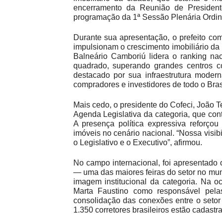
encerramento da Reunião de President
programação da 1ª Sessão Plenária Ordin
Durante sua apresentação, o prefeito com
impulsionam o crescimento imobiliário da 
Balneário Camboriú lidera o ranking n
quadrado, superando grandes centros 
destacado por sua infraestrutura moderna
compradores e investidores de todo o Brasi
Mais cedo, o presidente do Cofeci, João T
Agenda Legislativa da categoria, que co
A presença política expressiva reforço
imóveis no cenário nacional. “Nossa visibi
o Legislativo e o Executivo”, afirmou.
No campo internacional, foi apresentado o
— uma das maiores feiras do setor no mun
imagem institucional da categoria. Na o
Marta Faustino como responsável pelas
consolidação das conexões entre o setor i
1.350 corretores brasileiros estão cadastr