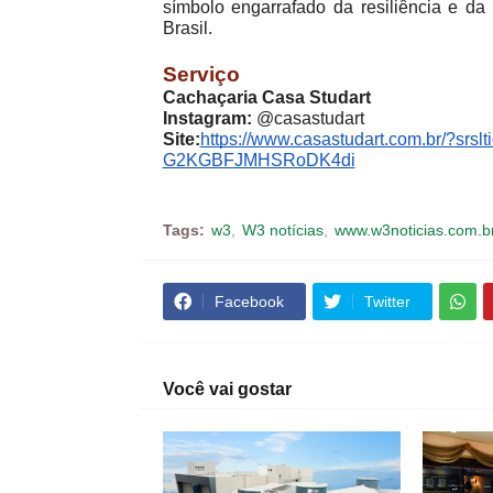
símbolo engarrafado da resiliência e da
Brasil.
Serviço
Cachaçaria Casa Studart
Instagram:
@casastudart
Site:
https://www.casastudart.com.br/?
G2KGBFJMHSRoDK4di
Tags:
w3
W3 notícias
www.w3noticias.com.b
Facebook
Twitter
Você vai gostar