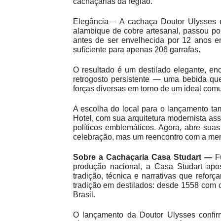
cachaçarias da região.
Elegância— A cachaça Doutor Ulysses é
alambique de cobre artesanal, passou po
antes de ser envelhecida por 12 anos e
suficiente para apenas 206 garrafas.
O resultado é um destilado elegante, enc
retrogosto persistente — uma bebida q
forças diversas em torno de um ideal com
A escolha do local para o lançamento tam
Hotel, com sua arquitetura modernista as
políticos emblemáticos. Agora, abre su
celebração, mas um reencontro com a mem
Sobre a Cachaçaria Casa Studart —
Fu
produção nacional, a Casa Studart apo
tradição, técnica e narrativas que reforç
tradição em destilados: desde 1558 com
Brasil.
O lançamento da Doutor Ulysses confi