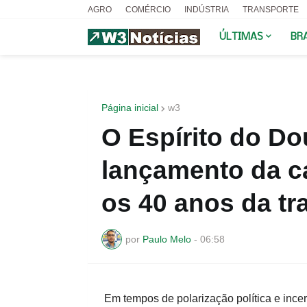
AGRO
COMÉRCIO
INDÚSTRIA
TRANSPORTE
ÚLTIMAS
BR
Página inicial
w3
O Espírito do Do
lançamento da c
os 40 anos da tr
por
Paulo Melo
-
06:58
Em tempos de polarização política e incert