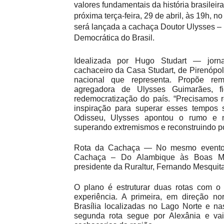
valores fundamentais da história brasileir
próxima terça-feira, 29 de abril, às 19h, n
será lançada a cachaça Doutor Ulysses –
Democrática do Brasil.
Idealizada por Hugo Studart — jornal
cachaceiro da Casa Studart, de Pirenópo
nacional que representa. Propõe re
agregadora de Ulysses Guimarães, fi
redemocratização do país. “Precisamos r
inspiração para superar esses tempos so
Odisseu, Ulysses apontou o rumo e n
superando extremismos e reconstruindo po
Rota da Cachaça — No mesmo evento,
Cachaça – Do Alambique às Boas Mes
presidente da Ruraltur, Fernando Mesquita
O plano é estruturar duas rotas com o 
experiência. A primeira, em direção no
Brasília localizadas no Lago Norte e na
segunda rota segue por Alexânia e vai