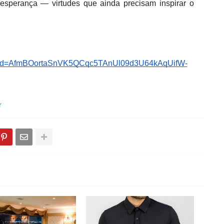
 esperança — virtudes que ainda precisam inspirar o
srsltid=AfmBOortaSnVK5QCqc5TAnUl09d3U64kAqUifW-
r