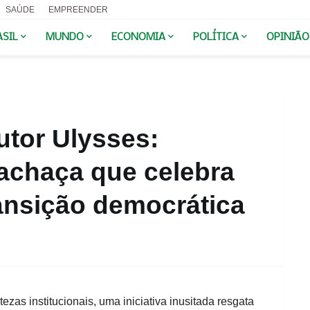
SAÚDE
EMPREENDER
ASIL
MUNDO
ECONOMIA
POLÍTICA
OPINIÃO
utor Ulysses:
achaça que celebra
ansição democrática
ezas institucionais, uma iniciativa inusitada resgata