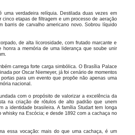
 uma verdadeira relíquia. Destilada duas vezes em
r cinco etapas de filtragem e um processo de aeração
m barris de carvalho americano novo. Sobrou líquido
orpado, de alta licorosidade, com frutado marcante e
ue honra a memória de uma liderança que soube unir
um.
bém carrega forte carga simbólica. O Brasília Palace
sinada por Oscar Niemeyer, já foi cenário de momentos
as portas para um evento que propõe não apenas uma
ória nacional.
ndada com o propósito de valorizar a excelência da
sta na criação de rótulos de alto padrão que unem
am a identidade brasileira. A família Studart tem longa
 o whisky na Escócia; e desde 1892 com a cachaça no
rma essa vocação: mais do que uma cachaça, é um