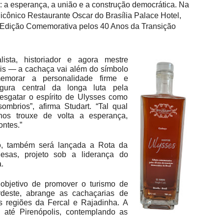
a: a esperança, a união e a construção democrática. Na
o icônico Restaurante Oscar do Brasília Palace Hotel,
 Edição Comemorativa pelos 40 Anos da Transição
ista, historiador e agora mestre
lis — a cachaça vai além do símbolo
memorar a personalidade firme e
gura central da longa luta pela
esgatar o espírito de Ulysses como
mbrios”, afirma Studart. “Tal qual
os trouxe de volta a esperança,
ntes.”
 também será lançada a Rota da
as, projeto sob a liderança do
.
objetivo de promover o turismo de
rdeste, abrange as cachaçarias de
s regiões da Fercal e Rajadinha. A
 até Pirenópolis, contemplando as